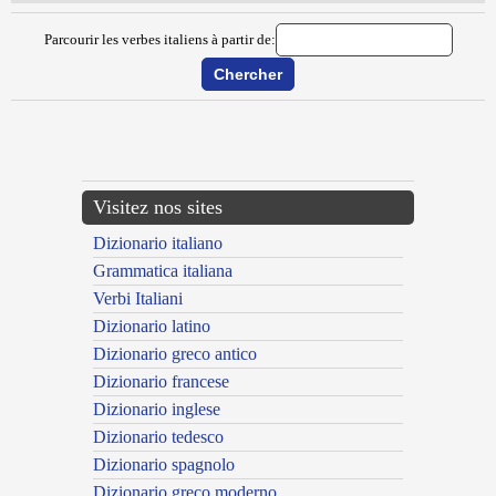
Parcourir les verbes italiens à partir de:
{{ID:DISUBRIGARE100}}
---CACHE---
Visitez nos sites
Dizionario italiano
Grammatica italiana
Verbi Italiani
Dizionario latino
Dizionario greco antico
Dizionario francese
Dizionario inglese
Dizionario tedesco
Dizionario spagnolo
Dizionario greco moderno