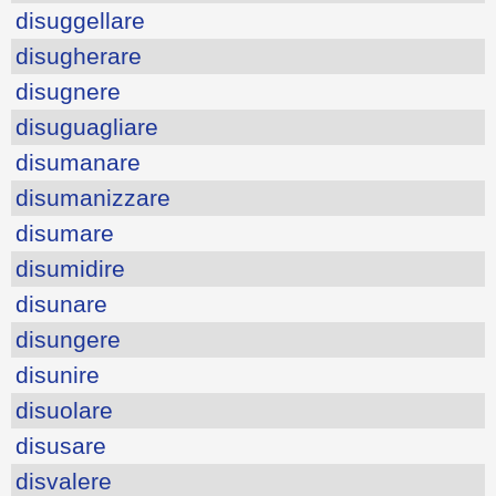
disuggellare
disugherare
disugnere
disuguagliare
disumanare
disumanizzare
disumare
disumidire
disunare
disungere
disunire
disuolare
disusare
disvalere