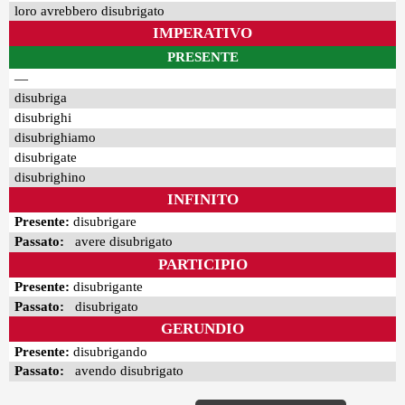
loro avrebbero disubrigato
IMPERATIVO
PRESENTE
—
disubriga
disubrighi
disubrighiamo
disubrigate
disubrighino
INFINITO
Presente:
disubrigare
Passato:
avere disubrigato
PARTICIPIO
Presente:
disubrigante
Passato:
disubrigato
GERUNDIO
Presente:
disubrigando
Passato:
avendo disubrigato