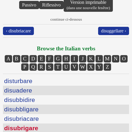
Version imprimable
Passivo
Riflessivo
(dans une nouvelle fenêtre)
continue ci-dessous
‹ disubriacare
disuggellare ›
Browse the Italian verbs
A
B
C
D
E
F
G
H
I
J
K
L
M
N
O
P
Q
R
S
T
U
V
W
X
Y
Z
disturbare
disuadere
disubbidire
disubbligare
disubriacare
disubrigare