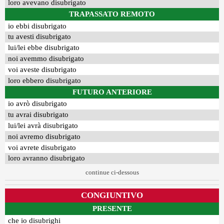
loro avevano disubrigato
TRAPASSATO REMOTO
io ebbi disubrigato
tu avesti disubrigato
lui/lei ebbe disubrigato
noi avemmo disubrigato
voi aveste disubrigato
loro ebbero disubrigato
FUTURO ANTERIORE
io avrò disubrigato
tu avrai disubrigato
lui/lei avrà disubrigato
noi avremo disubrigato
voi avrete disubrigato
loro avranno disubrigato
continue ci-dessous
CONGIUNTIVO
PRESENTE
che io disubrighi