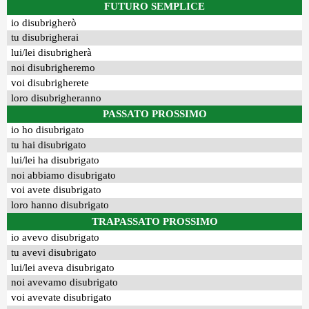
FUTURO SEMPLICE
io disubrigherò
tu disubrigherai
lui/lei disubrigherà
noi disubrigheremo
voi disubrigherete
loro disubrigheranno
PASSATO PROSSIMO
io ho disubrigato
tu hai disubrigato
lui/lei ha disubrigato
noi abbiamo disubrigato
voi avete disubrigato
loro hanno disubrigato
TRAPASSATO PROSSIMO
io avevo disubrigato
tu avevi disubrigato
lui/lei aveva disubrigato
noi avevamo disubrigato
voi avevate disubrigato