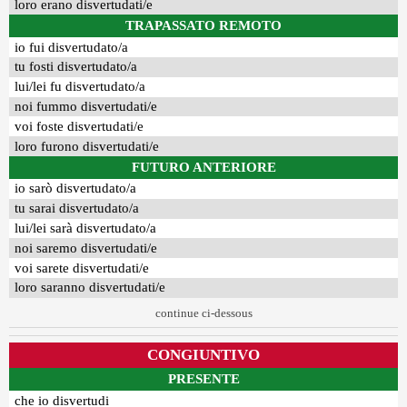
loro erano disvertudati/e
TRAPASSATO REMOTO
io fui disvertudato/a
tu fosti disvertudato/a
lui/lei fu disvertudato/a
noi fummo disvertudati/e
voi foste disvertudati/e
loro furono disvertudati/e
FUTURO ANTERIORE
io sarò disvertudato/a
tu sarai disvertudato/a
lui/lei sarà disvertudato/a
noi saremo disvertudati/e
voi sarete disvertudati/e
loro saranno disvertudati/e
continue ci-dessous
CONGIUNTIVO
PRESENTE
che io disvertudi