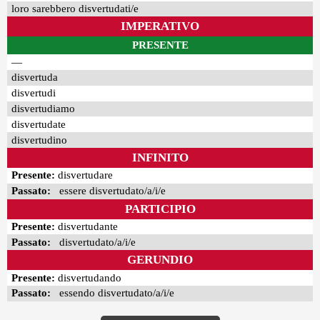
loro sarebbero disvertudati/e
IMPERATIVO
PRESENTE
—
disvertuda
disvertudi
disvertudiamo
disvertudate
disvertudino
INFINITO
Presente:
disvertudare
Passato:
essere disvertudato/a/i/e
PARTICIPIO
Presente:
disvertudante
Passato:
disvertudato/a/i/e
GERUNDIO
Presente:
disvertudando
Passato:
essendo disvertudato/a/i/e