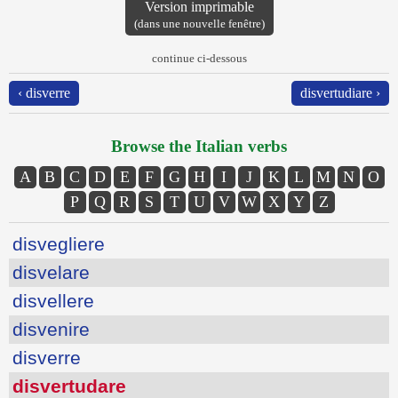
Version imprimable
(dans une nouvelle fenêtre)
continue ci-dessous
‹ disverre
disvertudiare ›
Browse the Italian verbs
A
B
C
D
E
F
G
H
I
J
K
L
M
N
O
P
Q
R
S
T
U
V
W
X
Y
Z
disvegliere
disvelare
disvellere
disvenire
disverre
disvertudare