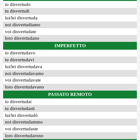
io disvertudo
tu disvertudi
lui/lei disvertuda
noi disvertudiamo
voi disvertudate
loro disvertudano
IMPERFETTO
io disvertudavo
tu disvertudavi
lui/lei disvertudava
noi disvertudavamo
voi disvertudavate
loro disvertudavano
PASSATO REMOTO
io disvertudai
tu disvertudasti
lui/lei disvertudò
noi disvertudammo
voi disvertudaste
loro disvertudarono