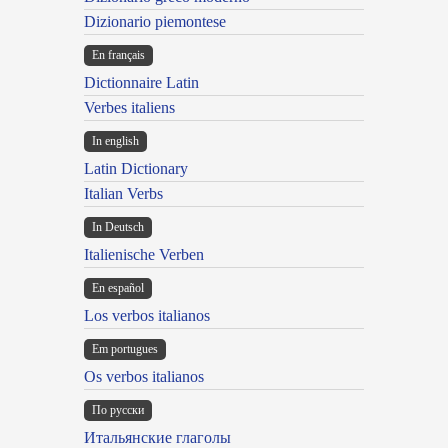
Dizionario piemontese
En français
Dictionnaire Latin
Verbes italiens
In english
Latin Dictionary
Italian Verbs
In Deutsch
Italienische Verben
En español
Los verbos italianos
Em portugues
Os verbos italianos
По русски
Итальянские глаголы