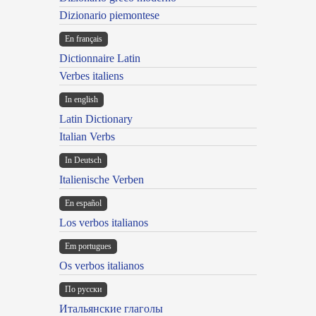
Dizionario piemontese
En français
Dictionnaire Latin
Verbes italiens
In english
Latin Dictionary
Italian Verbs
In Deutsch
Italienische Verben
En español
Los verbos italianos
Em portugues
Os verbos italianos
По русски
Итальянские глаголы