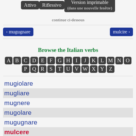
Version imprimable
Attivo
Riflessivo
(dans une nouvelle fenêtre)
continue ci-dessous
‹ mugugnare
mulcire ›
Browse the Italian verbs
A
B
C
D
E
F
G
H
I
J
K
L
M
N
O
P
Q
R
S
T
U
V
W
X
Y
Z
mugiolare
mugliare
mugnere
mugolare
mugugnare
mulcere