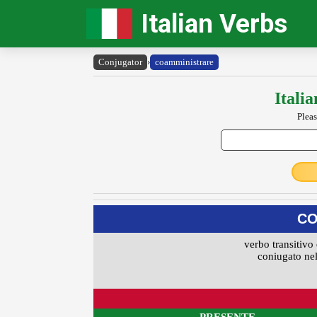
Italian Verbs
Conjugator
›
coamministrare
Itali
Pleas
CO
verbo transitivo 
coniugato nel