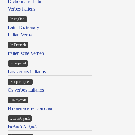
Dictionnaire Latin
Verbes italiens
In english
Latin Dictionary
Italian Verbs
In Deutsch
Italienische Verben
En español
Los verbos italianos
Em portugues
Os verbos italianos
По русски
Итальянские глаголы
Στα ελληνικά
Ιταλικό Λεξικό