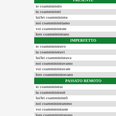
PRESENTE
io coamministro
tu coamministri
lui/lei coamministra
noi coamministriamo
voi coamministrate
loro coamministrano
IMPERFETTO
io coamministravo
tu coamministravi
lui/lei coamministrava
noi coamministravamo
voi coamministravate
loro coamministravano
PASSATO REMOTO
io coamministrai
tu coamministrasti
lui/lei coamministrò
noi coamministrammo
voi coamministraste
loro coamministrarono