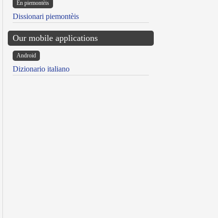
Ën piemontèis
Dissionari piemontèis
Our mobile applications
Android
Dizionario italiano