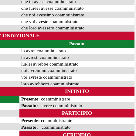
che tu avessi coamministrato
che lui/lei avesse coamministrato
che noi avessimo coamministrato
che voi aveste coamministrato
che loro avessero coamministrato
CONDIZIONALE
Passato
io avrei coamministrato
tu avresti coamministrato
lui/lei avrebbe coamministrato
noi avremmo coamministrato
voi avreste coamministrato
loro avrebbero coamministrato
INFINITO
Presente:
coamministrare
Passato:
avere coamministrato
PARTICIPIO
Presente:
coamministrante
Passato:
coamministrato
GERUNDIO