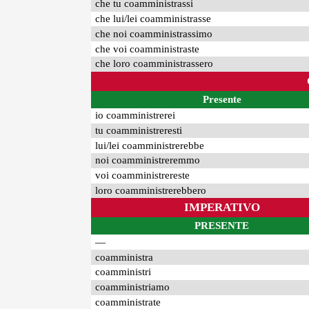
che tu coamministrassi
che lui/lei coamministrasse
che noi coamministrassimo
che voi coamministraste
che loro coamministrassero
Presente
io coamministrerei
tu coamministreresti
lui/lei coamministrerebbe
noi coamministreremmo
voi coamministrereste
loro coamministrerebbero
IMPERATIVO
PRESENTE
—
coamministra
coamministri
coamministriamo
coamministrate