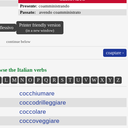
Presente:
coamministrando
Passato:
avendo coamministrato
Printer friendly version
flessivo
(in a new window)
continue below
coaptare ›
se the Italian verbs
L
M
N
O
P
Q
R
S
T
U
V
W
X
Y
Z
cocchiumare
coccodrilleggiare
coccolare
coccoveggiare