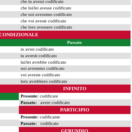
che tu avessi codificato
che lui/lei avesse codificato
che noi avessimo codificato
che voi aveste codificato
che loro avessero codificato
CONDIZIONALE
Passato
io avrei codificato
tu avresti codificato
lui/lei avrebbe codificato
noi avremmo codificato
voi avreste codificato
loro avrebbero codificato
INFINITO
Presente:
codificare
Passato:
avere codificato
PARTICIPIO
Presente:
codificante
Passato:
codificato
GERUNDIO