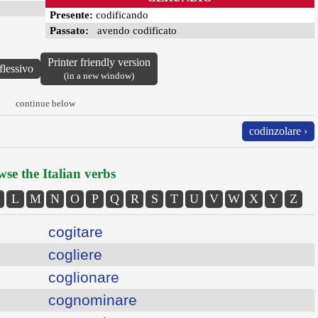
Presente:
codificando
Passato:
avendo codificato
Printer friendly version
flessivo
(in a new window)
continue below
codinzolare ›
se the Italian verbs
L
M
N
O
P
Q
R
S
T
U
V
W
X
Y
Z
cogitare
cogliere
coglionare
cognominare