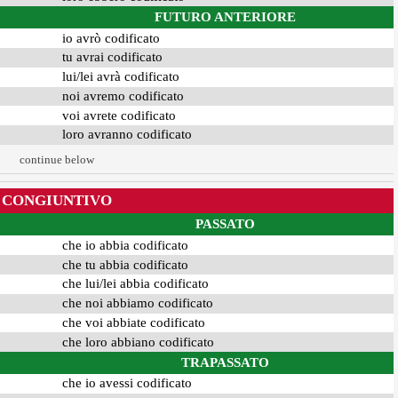
FUTURO ANTERIORE
io avrò codificato
tu avrai codificato
lui/lei avrà codificato
noi avremo codificato
voi avrete codificato
loro avranno codificato
continue below
CONGIUNTIVO
PASSATO
che io abbia codificato
che tu abbia codificato
che lui/lei abbia codificato
che noi abbiamo codificato
che voi abbiate codificato
che loro abbiano codificato
TRAPASSATO
che io avessi codificato