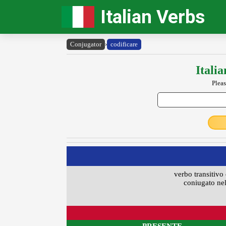
Italian Verbs
Conjugator
›
codificare
Itali
Pleas
verbo transitivo 
coniugato nel