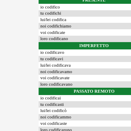
PRESENTE
io codifico
tu codifichi
lui/lei codifica
noi codifichiamo
voi codificate
loro codificano
IMPERFETTO
io codificavo
tu codificavi
lui/lei codificava
noi codificavamo
voi codificavate
loro codificavano
PASSATO REMOTO
io codificai
tu codificasti
lui/lei codificò
noi codificammo
voi codificaste
loro codificarono