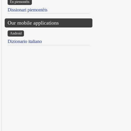
Ën piemontèis
Dissionari piemontèis
Our mobile applications
Android
Dizionario italiano