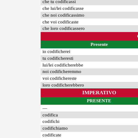
che tu codificassi
che lui/lei codificasse
che noi codificassimo
che voi codificaste
che loro codificassero
Presente
io codificherei
tu codificheresti
lui/lei codificherebbe
noi codificheremmo
voi codifichereste
loro codificherebbero
IMPERATIVO
PRESENTE
—
codifica
codifichi
codifichiamo
codificate