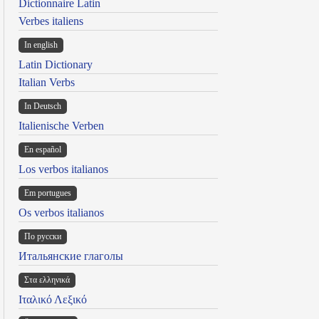
Dictionnaire Latin
Verbes italiens
In english
Latin Dictionary
Italian Verbs
In Deutsch
Italienische Verben
En español
Los verbos italianos
Em portugues
Os verbos italianos
По русски
Итальянские глаголы
Στα ελληνικά
Ιταλικό Λεξικό