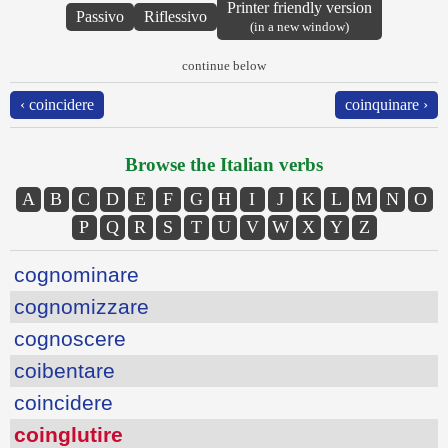
Printer friendly version
Passivo
Riflessivo
(in a new window)
continue below
‹ coincidere
coinquinare ›
Browse the Italian verbs
A
B
C
D
E
F
G
H
I
J
K
L
M
N
O
P
Q
R
S
T
U
V
W
X
Y
Z
cognominare
cognomizzare
cognoscere
coibentare
coincidere
coinglutire