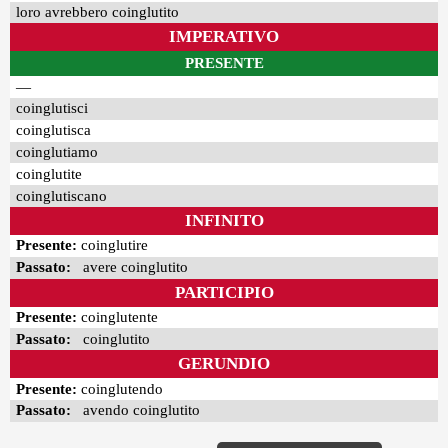
loro avrebbero coinglutito
IMPERATIVO
PRESENTE
—
coinglutisci
coinglutisca
coinglutiamo
coinglutite
coinglutiscano
INFINITO
Presente:
coinglutire
Passato:
avere coinglutito
PARTICIPIO
Presente:
coinglutente
Passato:
coinglutito
GERUNDIO
Presente:
coinglutendo
Passato:
avendo coinglutito