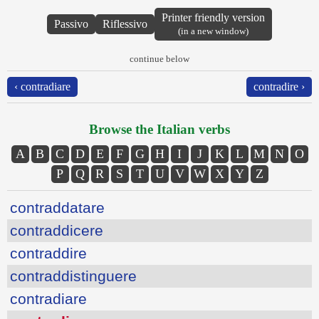
Printer friendly version
Passivo
Riflessivo
(in a new window)
continue below
‹ contradiare
contradire ›
Browse the Italian verbs
A
B
C
D
E
F
G
H
I
J
K
L
M
N
O
P
Q
R
S
T
U
V
W
X
Y
Z
contraddatare
contraddicere
contraddire
contraddistinguere
contradiare