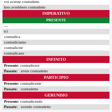
voi avreste contradetto
loro avrebbero contradetto
IMPERATIVO
PRESENTE
—
ici
contradica
contradiciamo
contradicete
contradicano
INFINITO
Presente:
contradicere
Passato:
avere contradetto
PARTICIPIO
Presente:
contradicente
Passato:
contradetto
GERUNDIO
Presente:
contradicendo
Passato:
avendo contradetto