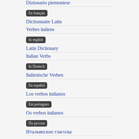
Dizionario piemontese
En français
Dictionnaire Latin
Verbes italiens
In english
Latin Dictionary
Italian Verbs
In Deutsch
Italienische Verben
En español
Los verbos italianos
Em portugues
Os verbos italianos
По русски
Итальянские глаголы