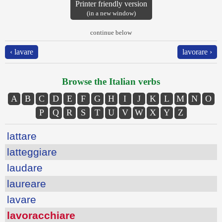
Printer friendly version
(in a new window)
continue below
‹ lavare
lavorare ›
Browse the Italian verbs
A
B
C
D
E
F
G
H
I
J
K
L
M
N
O
P
Q
R
S
T
U
V
W
X
Y
Z
lattare
latteggiare
laudare
laureare
lavare
lavoracchiare