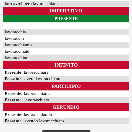
loro avrebbero lavoracchiato
IMPERATIVO
PRESENTE
—
lavoracchia
lavoracchi
lavoracchiamo
lavoracchiate
lavoracchino
INFINITO
Presente:
lavoracchiare
Passato:
avere lavoracchiato
PARTICIPIO
Presente:
lavoracchiante
Passato:
lavoracchiato
GERUNDIO
Presente:
lavoracchiando
Passato:
avendo lavoracchiato