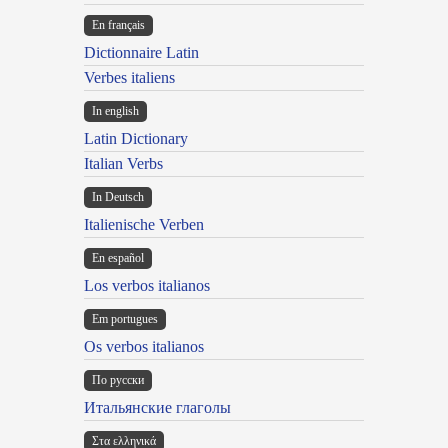
En français
Dictionnaire Latin
Verbes italiens
In english
Latin Dictionary
Italian Verbs
In Deutsch
Italienische Verben
En español
Los verbos italianos
Em portugues
Os verbos italianos
По русски
Итальянские глаголы
Στα ελληνικά