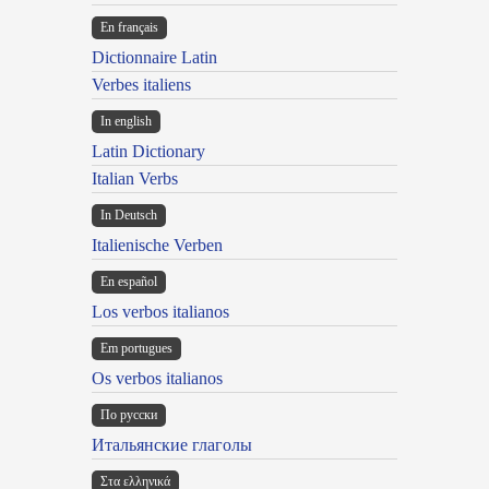
En français
Dictionnaire Latin
Verbes italiens
In english
Latin Dictionary
Italian Verbs
In Deutsch
Italienische Verben
En español
Los verbos italianos
Em portugues
Os verbos italianos
По русски
Итальянские глаголы
Στα ελληνικά