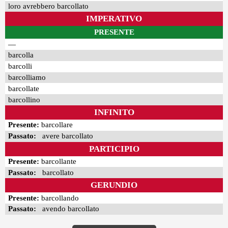
loro avrebbero barcollato
IMPERATIVO
PRESENTE
—
barcolla
barcolli
barcolliamo
barcollate
barcollino
INFINITO
Presente:
barcollare
Passato:
avere barcollato
PARTICIPIO
Presente:
barcollante
Passato:
barcollato
GERUNDIO
Presente:
barcollando
Passato:
avendo barcollato