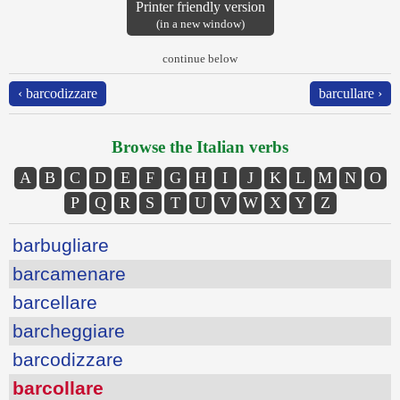
Printer friendly version
(in a new window)
continue below
‹ barcodizzare
barcullare ›
Browse the Italian verbs
A
B
C
D
E
F
G
H
I
J
K
L
M
N
O
P
Q
R
S
T
U
V
W
X
Y
Z
barbugliare
barcamenare
barcellare
barcheggiare
barcodizzare
barcollare