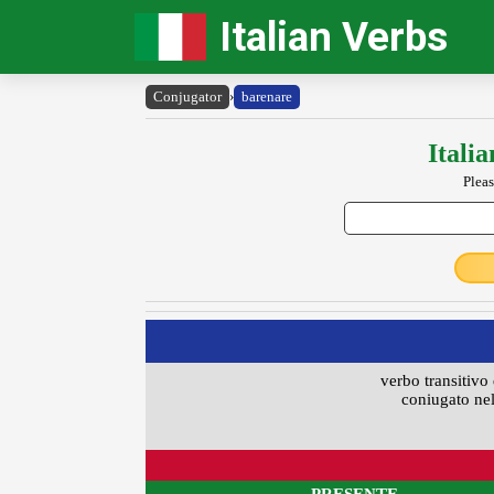
Italian Verbs
Conjugator
›
barenare
Itali
Pleas
verbo transitivo 
coniugato nel