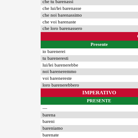
che tu barenassi
che lui/lei barenasse
che noi barenassimo
che voi barenaste
che loro barenassero
Presente
io barenerei
tu bareneresti
lui/lei barenerebbe
noi bareneremmo
voi barenereste
loro barenerebbero
IMPERATIVO
PRESENTE
—
barena
bareni
bareniamo
barenate