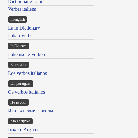
Dictionnaire Latin
Verbes italiens
In english
Latin Dictionary
Italian Verbs
In Deutsch
Italienische Verben
En español
Los verbos italianos
Em portugues
Os verbos italianos
По русски
Итальянские глаголы
Στα ελληνικά
Ιταλικό Λεξικό