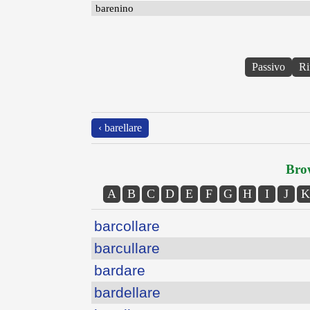
barenino
Passivo
Ri
‹ barellare
Brow
A
B
C
D
E
F
G
H
I
J
K
barcollare
barcullare
bardare
bardellare