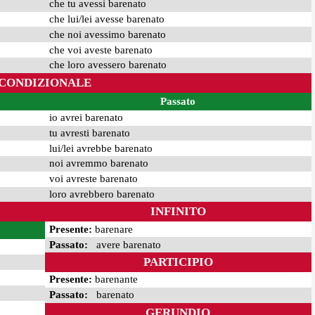
che tu avessi barenato
che lui/lei avesse barenato
che noi avessimo barenato
che voi aveste barenato
che loro avessero barenato
CONDIZIONALE
Passato
io avrei barenato
tu avresti barenato
lui/lei avrebbe barenato
noi avremmo barenato
voi avreste barenato
loro avrebbero barenato
INFINITO
Presente:
barenare
Passato:
avere barenato
PARTICIPIO
Presente:
barenante
Passato:
barenato
GERUNDIO