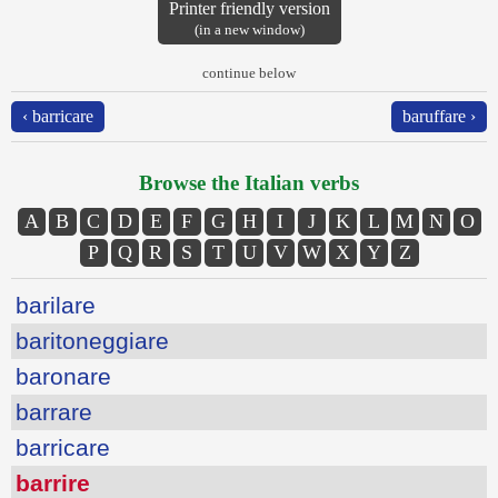
Printer friendly version
(in a new window)
continue below
‹ barricare
baruffare ›
Browse the Italian verbs
A
B
C
D
E
F
G
H
I
J
K
L
M
N
O
P
Q
R
S
T
U
V
W
X
Y
Z
barilare
baritoneggiare
baronare
barrare
barricare
barrire