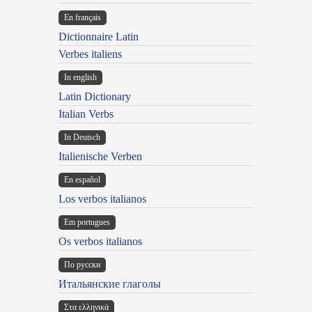
En français
Dictionnaire Latin
Verbes italiens
In english
Latin Dictionary
Italian Verbs
In Deutsch
Italienische Verben
En español
Los verbos italianos
Em portugues
Os verbos italianos
По русски
Итальянские глаголы
Στα ελληνικά