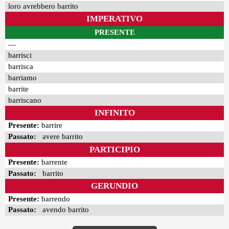
loro avrebbero barrito
IMPERATIVO
PRESENTE
—
barrisci
barrisca
barriamo
barrite
barriscano
INFINITO
Presente:
barrire
Passato:
avere barrito
PARTICIPIO
Presente:
barrente
Passato:
barrito
GERUNDIO
Presente:
barrendo
Passato:
avendo barrito