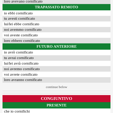
loro avevano cornificato
TRAPASSATO REMOTO
io ebbi cornificato
tu avesti cornificato
lui/lei ebbe cornificato
noi avemmo cornificato
voi aveste cornificato
loro ebbero cornificato
FUTURO ANTERIORE
io avrò cornificato
tu avrai cornificato
lui/lei avrà cornificato
noi avremo cornificato
voi avrete cornificato
loro avranno cornificato
continue below
CONGIUNTIVO
PRESENTE
che io cornifichi