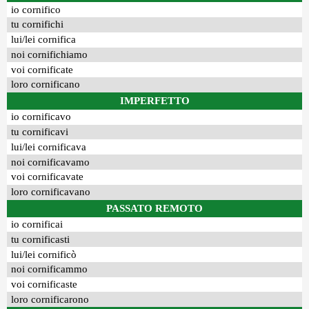
io cornifico
tu cornifichi
lui/lei cornifica
noi cornifichiamo
voi cornificate
loro cornificano
IMPERFETTO
io cornificavo
tu cornificavi
lui/lei cornificava
noi cornificavamo
voi cornificavate
loro cornificavano
PASSATO REMOTO
io cornificai
tu cornificasti
lui/lei cornificò
noi cornificammo
voi cornificaste
loro cornificarono