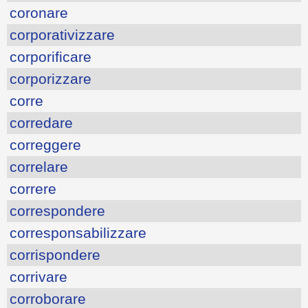
coronare
corporativizzare
corporificare
corporizzare
corre
corredare
correggere
correlare
correre
correspondere
corresponsabilizzare
corrispondere
corrivare
corroborare