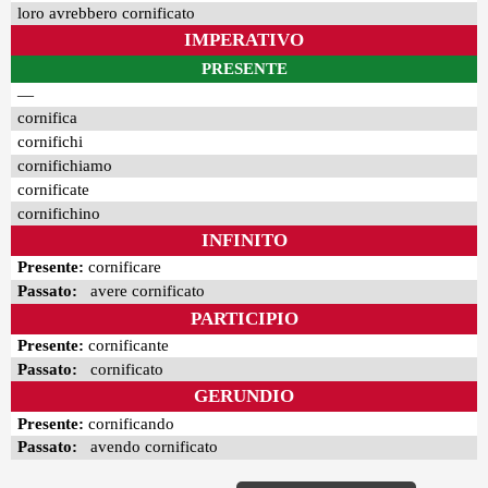
loro avrebbero cornificato
IMPERATIVO
PRESENTE
—
cornifica
cornifichi
cornifichiamo
cornificate
cornifichino
INFINITO
Presente:
cornificare
Passato:
avere cornificato
PARTICIPIO
Presente:
cornificante
Passato:
cornificato
GERUNDIO
Presente:
cornificando
Passato:
avendo cornificato