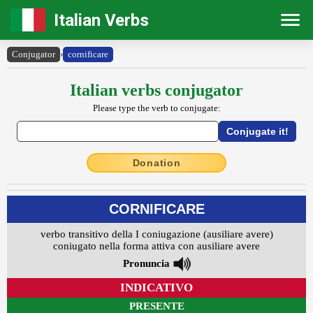
Italian Verbs
Conjugator
›
cornificare
Italian verbs conjugator
Please type the verb to conjugate:
Donation
CORNIFICARE
verbo transitivo della I coniugazione (ausiliare avere)
coniugato nella forma attiva con ausiliare avere
Pronuncia
INDICATIVO
PRESENTE