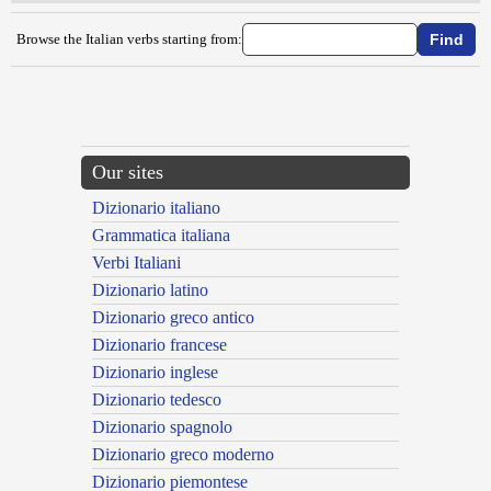
Browse the Italian verbs starting from:
{{ID:CORNIFICARE100}}
---CACHE---
Our sites
Dizionario italiano
Grammatica italiana
Verbi Italiani
Dizionario latino
Dizionario greco antico
Dizionario francese
Dizionario inglese
Dizionario tedesco
Dizionario spagnolo
Dizionario greco moderno
Dizionario piemontese