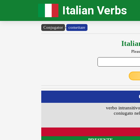
Italian Verbs
Conjugator
›
cornettare
Itali
Pleas
verbo intransitivo
coniugato nel