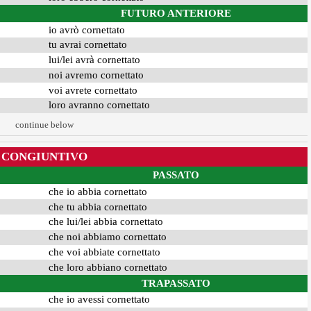
FUTURO ANTERIORE
io avrò cornettato
tu avrai cornettato
lui/lei avrà cornettato
noi avremo cornettato
voi avrete cornettato
loro avranno cornettato
continue below
CONGIUNTIVO
PASSATO
che io abbia cornettato
che tu abbia cornettato
che lui/lei abbia cornettato
che noi abbiamo cornettato
che voi abbiate cornettato
che loro abbiano cornettato
TRAPASSATO
che io avessi cornettato