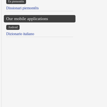
Ën piemontèis
Dissionari piemontèis
Our mobile applications
Android
Dizionario italiano