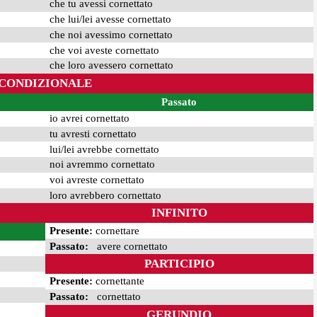
che tu avessi cornettato
che lui/lei avesse cornettato
che noi avessimo cornettato
che voi aveste cornettato
che loro avessero cornettato
CONDIZIONALE
Passato
io avrei cornettato
tu avresti cornettato
lui/lei avrebbe cornettato
noi avremmo cornettato
voi avreste cornettato
loro avrebbero cornettato
INFINITO
Presente:
cornettare
Passato:
avere cornettato
PARTICIPIO
Presente:
cornettante
Passato:
cornettato
GERUNDIO