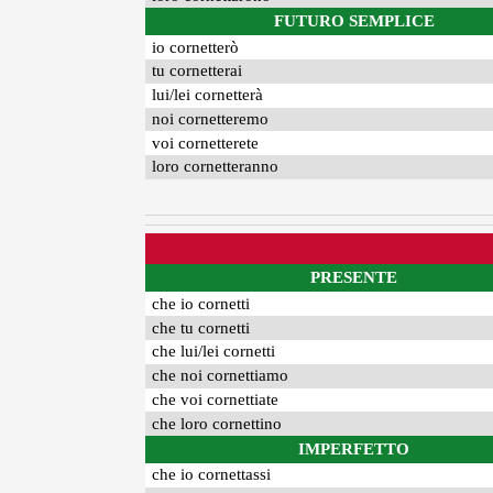
FUTURO SEMPLICE
io cornetterò
tu cornetterai
lui/lei cornetterà
noi cornetteremo
voi cornetterete
loro cornetteranno
PRESENTE
che io cornetti
che tu cornetti
che lui/lei cornetti
che noi cornettiamo
che voi cornettiate
che loro cornettino
IMPERFETTO
che io cornettassi