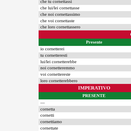
che tu cornettassi
che lui/lei cornettasse
che noi cornettassimo
che voi cornettaste
che loro cornettassero
Presente
io cornetterei
tu cornetteresti
lui/lei cornetterebbe
noi cornetteremmo
voi cornettereste
loro cornetterebbero
IMPERATIVO
PRESENTE
—
cornetta
cornetti
cornettiamo
cornettate