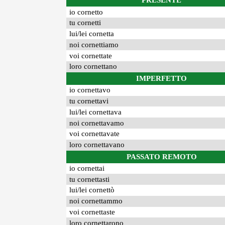
PRESENTE
io cornetto
tu cornetti
lui/lei cornetta
noi cornettiamo
voi cornettate
loro cornettano
IMPERFETTO
io cornettavo
tu cornettavi
lui/lei cornettava
noi cornettavamo
voi cornettavate
loro cornettavano
PASSATO REMOTO
io cornettai
tu cornettasti
lui/lei cornettò
noi cornettammo
voi cornettaste
loro cornettarono