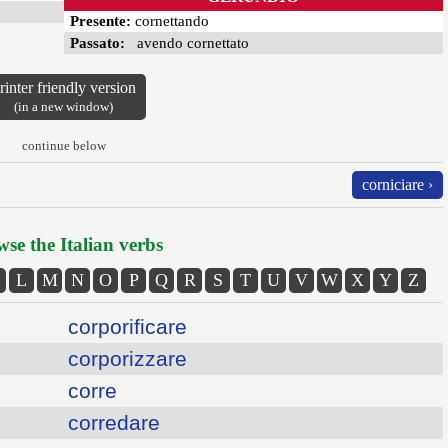
Presente:
cornettando
Passato:
avendo cornettato
rinter friendly version
(in a new window)
continue below
corniciare ›
se the Italian verbs
L
M
N
O
P
Q
R
S
T
U
V
W
X
Y
Z
corporificare
corporizzare
corre
corredare