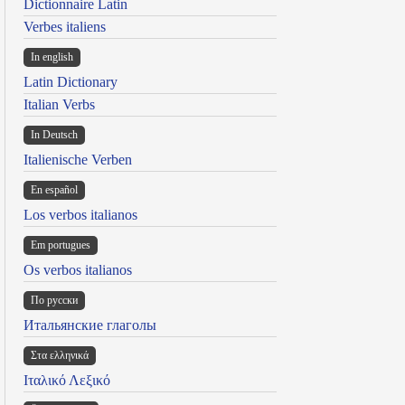
Dictionnaire Latin
Verbes italiens
In english
Latin Dictionary
Italian Verbs
In Deutsch
Italienische Verben
En español
Los verbos italianos
Em portugues
Os verbos italianos
По русски
Итальянские глаголы
Στα ελληνικά
Ιταλικό Λεξικό