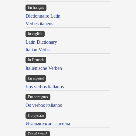
En français
Dictionnaire Latin
Verbes italiens
In english
Latin Dictionary
Italian Verbs
In Deutsch
Italienische Verben
En español
Los verbos italianos
Em portugues
Os verbos italianos
По русски
Итальянские глаголы
Στα ελληνικά