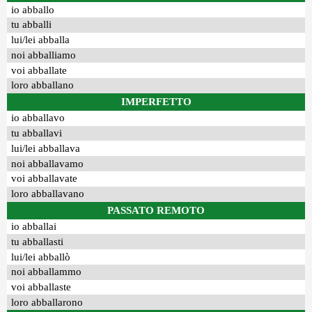
io abballo
tu abballi
lui/lei abballa
noi abballiamo
voi abballate
loro abballano
IMPERFETTO
io abballavo
tu abballavi
lui/lei abballava
noi abballavamo
voi abballavate
loro abballavano
PASSATO REMOTO
io abballai
tu abballasti
lui/lei abballò
noi abballammo
voi abballaste
loro abballarono