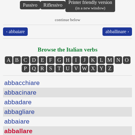
Printer friendly version
Passivo
Riflessivo
(in a new window)
continue below
‹ abbaiare
abballinare ›
Browse the Italian verbs
A
B
C
D
E
F
G
H
I
J
K
L
M
N
O
P
Q
R
S
T
U
V
W
X
Y
Z
abbacchiare
abbacinare
abbadare
abbagliare
abbaiare
abballare