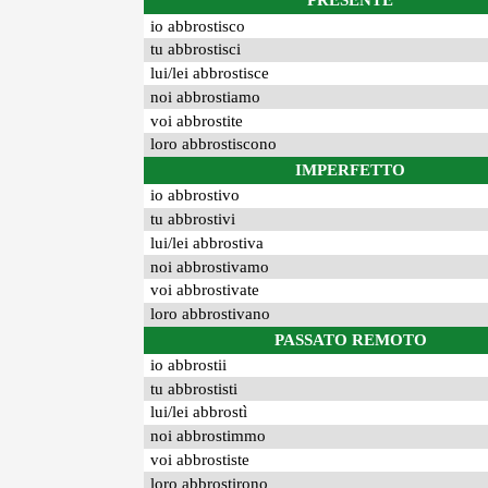
PRESENTE
io abbrostisco
tu abbrostisci
lui/lei abbrostisce
noi abbrostiamo
voi abbrostite
loro abbrostiscono
IMPERFETTO
io abbrostivo
tu abbrostivi
lui/lei abbrostiva
noi abbrostivamo
voi abbrostivate
loro abbrostivano
PASSATO REMOTO
io abbrostii
tu abbrostisti
lui/lei abbrostì
noi abbrostimmo
voi abbrostiste
loro abbrostirono