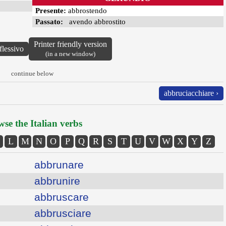
Presente:
abbrostendo
Passato:
avendo abbrostito
Printer friendly version
flessivo
(in a new window)
continue below
abbruciacchiare ›
se the Italian verbs
L
M
N
O
P
Q
R
S
T
U
V
W
X
Y
Z
abbrunare
abbrunire
abbruscare
abbrusciare