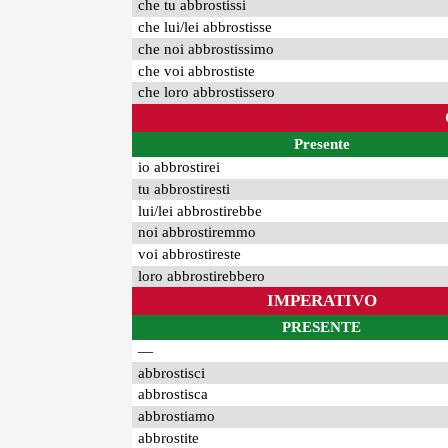
che tu abbrostissi
che lui/lei abbrostisse
che noi abbrostissimo
che voi abbrostiste
che loro abbrostissero
Presente
io abbrostirei
tu abbrostiresti
lui/lei abbrostirebbe
noi abbrostiremmo
voi abbrostireste
loro abbrostirebbero
IMPERATIVO
PRESENTE
—
abbrostisci
abbrostisca
abbrostiamo
abbrostite