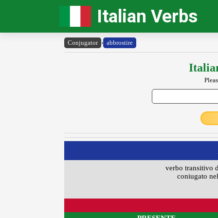
Italian Verbs
Conjugator
›
abbrostire
Itali
Pleas
verbo transitivo 
coniugato nel