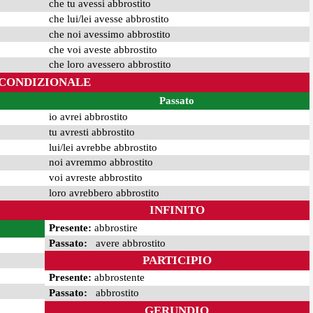
che tu avessi abbrostito
che lui/lei avesse abbrostito
che noi avessimo abbrostito
che voi aveste abbrostito
che loro avessero abbrostito
CONDIZIONALE
Passato
io avrei abbrostito
tu avresti abbrostito
lui/lei avrebbe abbrostito
noi avremmo abbrostito
voi avreste abbrostito
loro avrebbero abbrostito
INFINITO
Presente:
abbrostire
Passato:
avere abbrostito
PARTICIPIO
Presente:
abbrostente
Passato:
abbrostito
GERUNDIO