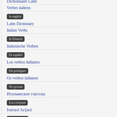
Dictionnaire Latin
Verbes italiens
In english
Latin Dictionary
Italian Verbs
In Deutsch
Italienische Verben
En español
Los verbos italianos
Em portugues
Os verbos italianos
По русски
Итальянские глаголы
Στα ελληνικά
Ιταλικό Λεξικό