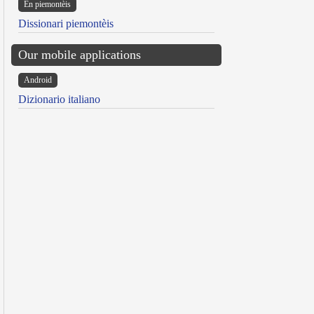
Ën piemontèis
Dissionari piemontèis
Our mobile applications
Android
Dizionario italiano