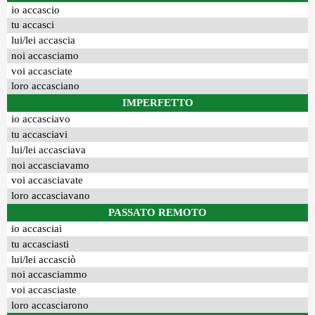
io accascio
tu accasci
lui/lei accascia
noi accasciamo
voi accasciate
loro accasciano
IMPERFETTO
io accasciavo
tu accasciavi
lui/lei accasciava
noi accasciavamo
voi accasciavate
loro accasciavano
PASSATO REMOTO
io accasciai
tu accasciasti
lui/lei accasciò
noi accasciammo
voi accasciaste
loro accasciarono