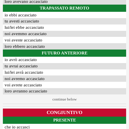
loro avevano accasciato
TRAPASSATO REMOTO
io ebbi accasciato
tu avesti accasciato
lui/lei ebbe accasciato
noi avemmo accasciato
voi aveste accasciato
loro ebbero accasciato
FUTURO ANTERIORE
io avrò accasciato
tu avrai accasciato
lui/lei avrà accasciato
noi avremo accasciato
voi avrete accasciato
loro avranno accasciato
continue below
CONGIUNTIVO
PRESENTE
che io accasci