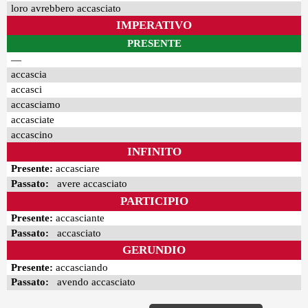
loro avrebbero accasciato
IMPERATIVO
PRESENTE
—
accascia
accasci
accasciamo
accasciate
accascino
INFINITO
Presente:
accasciare
Passato:
avere accasciato
PARTICIPIO
Presente:
accasciante
Passato:
accasciato
GERUNDIO
Presente:
accasciando
Passato:
avendo accasciato