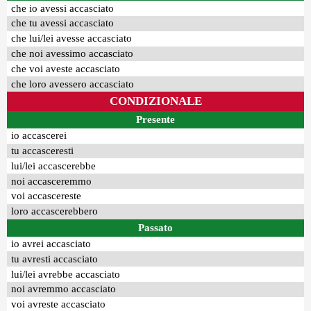
che io avessi accasciato
che tu avessi accasciato
che lui/lei avesse accasciato
che noi avessimo accasciato
che voi aveste accasciato
che loro avessero accasciato
CONDIZIONALE
Presente
io accascerei
tu accasceresti
lui/lei accascerebbe
noi accasceremmo
voi accascereste
loro accascerebbero
Passato
io avrei accasciato
tu avresti accasciato
lui/lei avrebbe accasciato
noi avremmo accasciato
voi avreste accasciato