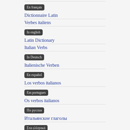
En français
Dictionnaire Latin
Verbes italiens
In english
Latin Dictionary
Italian Verbs
In Deutsch
Italienische Verben
En español
Los verbos italianos
Em portugues
Os verbos italianos
По русски
Итальянские глаголы
Στα ελληνικά