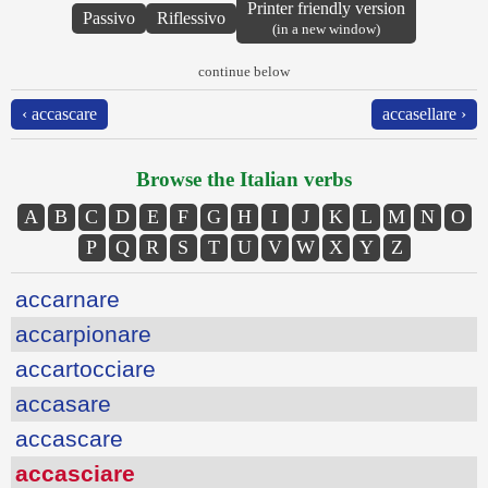
Printer friendly version
Passivo
Riflessivo
(in a new window)
continue below
‹ accascare
accasellare ›
Browse the Italian verbs
A
B
C
D
E
F
G
H
I
J
K
L
M
N
O
P
Q
R
S
T
U
V
W
X
Y
Z
accarnare
accarpionare
accartocciare
accasare
accascare
accasciare