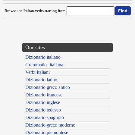
Browse the Italian verbs starting from:
{{ID:BAIPASSARE100}}
---CACHE---
Our sites
Dizionario italiano
Grammatica italiana
Verbi Italiani
Dizionario latino
Dizionario greco antico
Dizionario francese
Dizionario inglese
Dizionario tedesco
Dizionario spagnolo
Dizionario greco moderno
Dizionario piemontese