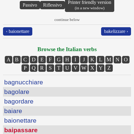
Printer friendly version
Passivo
Riflessivo
(in a new window)
continue below
‹ baionettare
bakelizzare ›
Browse the Italian verbs
A
B
C
D
E
F
G
H
I
J
K
L
M
N
O
P
Q
R
S
T
U
V
W
X
Y
Z
bagnucchiare
bagolare
bagordare
baiare
baionettare
baipassare