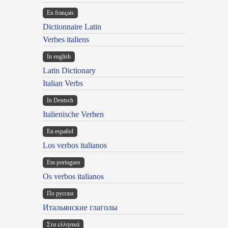
En français
Dictionnaire Latin
Verbes italiens
In english
Latin Dictionary
Italian Verbs
In Deutsch
Italienische Verben
En español
Los verbos italianos
Em portugues
Os verbos italianos
По русски
Итальянские глаголы
Στα ελληνικά