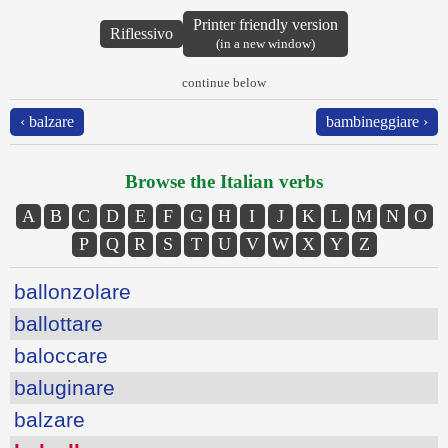
Printer friendly version
Riflessivo
(in a new window)
continue below
‹ balzare
bambineggiare ›
Browse the Italian verbs
A
B
C
D
E
F
G
H
I
J
K
L
M
N
O
P
Q
R
S
T
U
V
W
X
Y
Z
ballonzolare
ballottare
baloccare
baluginare
balzare