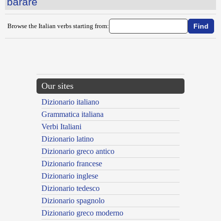
barare
Browse the Italian verbs starting from:
{{ID:BALZELLARE100}}
---CACHE---
Our sites
Dizionario italiano
Grammatica italiana
Verbi Italiani
Dizionario latino
Dizionario greco antico
Dizionario francese
Dizionario inglese
Dizionario tedesco
Dizionario spagnolo
Dizionario greco moderno