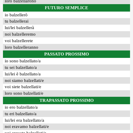
loro balzellarono
FUTURO SEMPLICE
io balzellerò
tu balzellerai
lui/lei balzellerà
noi balzelleremo
voi balzellerete
loro balzelleranno
PASSATO PROSSIMO
io sono balzellato/a
tu sei balzellato/a
lui/lei è balzellato/a
noi siamo balzellati/e
voi siete balzellati/e
loro sono balzellati/e
TRAPASSATO PROSSIMO
io ero balzellato/a
tu eri balzellato/a
lui/lei era balzellato/a
noi eravamo balzellati/e