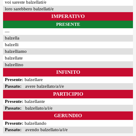
voi sareste balzellati/e
loro sarebbero balzellati/e
IMPERATIVO
PRESENTE
—
balzella
balzelli
balzelliamo
balzellate
balzellino
INFINITO
Presente:
balzellare
Passato:
avere balzellato/a/i/e
PARTICIPIO
Presente:
balzellante
Passato:
balzellato/a/i/e
GERUNDIO
Presente:
balzellando
Passato:
avendo balzellato/a/i/e