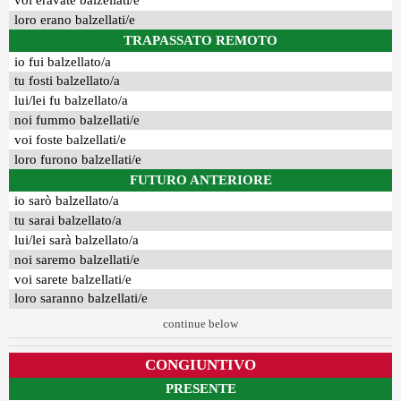
voi eravate balzellati/e
loro erano balzellati/e
TRAPASSATO REMOTO
io fui balzellato/a
tu fosti balzellato/a
lui/lei fu balzellato/a
noi fummo balzellati/e
voi foste balzellati/e
loro furono balzellati/e
FUTURO ANTERIORE
io sarò balzellato/a
tu sarai balzellato/a
lui/lei sarà balzellato/a
noi saremo balzellati/e
voi sarete balzellati/e
loro saranno balzellati/e
continue below
CONGIUNTIVO
PRESENTE