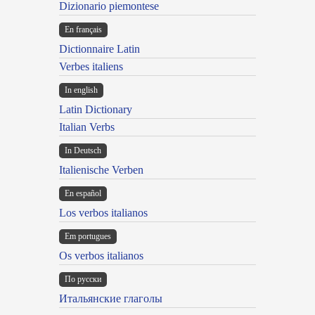
Dizionario piemontese
En français
Dictionnaire Latin
Verbes italiens
In english
Latin Dictionary
Italian Verbs
In Deutsch
Italienische Verben
En español
Los verbos italianos
Em portugues
Os verbos italianos
По русски
Итальянские глаголы