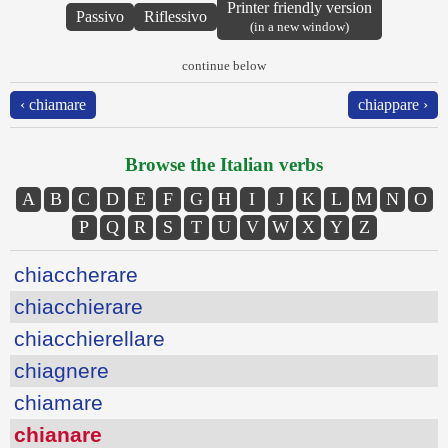
Printer friendly version
Passivo
Riflessivo
(in a new window)
continue below
‹ chiamare
chiappare ›
Browse the Italian verbs
A
B
C
D
E
F
G
H
I
J
K
L
M
N
O
P
Q
R
S
T
U
V
W
X
Y
Z
chiaccherare
chiacchierare
chiacchierellare
chiagnere
chiamare
chianare