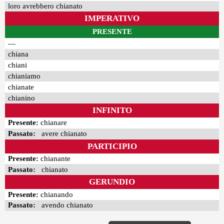
loro avrebbero chianato
IMPERATIVO
PRESENTE
—
chiana
chiani
chianiamo
chianate
chianino
INFINITO
Presente:
chianare
Passato:
avere chianato
PARTICIPIO
Presente:
chianante
Passato:
chianato
GERUNDIO
Presente:
chianando
Passato:
avendo chianato