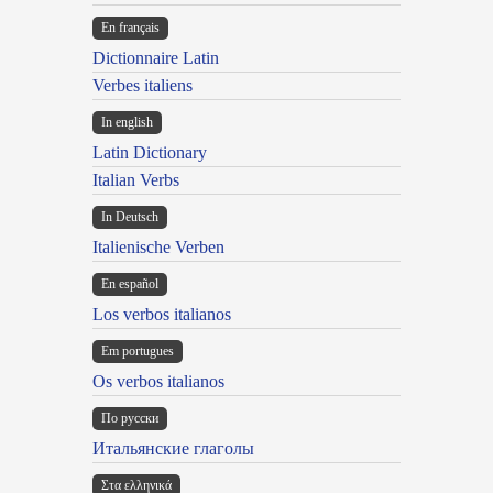
En français
Dictionnaire Latin
Verbes italiens
In english
Latin Dictionary
Italian Verbs
In Deutsch
Italienische Verben
En español
Los verbos italianos
Em portugues
Os verbos italianos
По русски
Итальянские глаголы
Στα ελληνικά