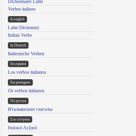
Dictionnaire Latin
Verbes italiens
In english
Latin Dictionary
Italian Verbs
In Deutsch
Italienische Verben
En español
Los verbos italianos
Em portugues
Os verbos italianos
По русски
Итальянские глаголы
Στα ελληνικά
Ιταλικό Λεξικό