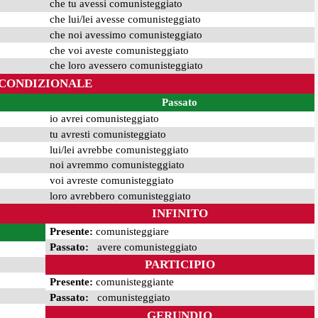
che tu avessi comunisteggiato
che lui/lei avesse comunisteggiato
che noi avessimo comunisteggiato
che voi aveste comunisteggiato
che loro avessero comunisteggiato
CONDIZIONALE
Passato
io avrei comunisteggiato
tu avresti comunisteggiato
lui/lei avrebbe comunisteggiato
noi avremmo comunisteggiato
voi avreste comunisteggiato
loro avrebbero comunisteggiato
INFINITO
Presente:
comunisteggiare
Passato:
avere comunisteggiato
PARTICIPIO
Presente:
comunisteggiante
Passato:
comunisteggiato
GERUNDIO