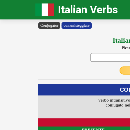
Italian Verbs
Conjugator
›
comunisteggiare
Itali
Pleas
CO
verbo intransitivo
coniugato nel