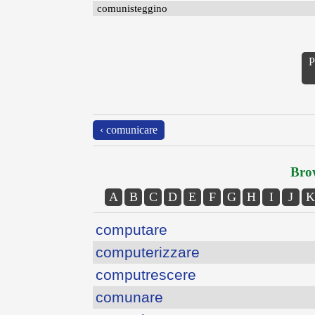
comunisteggino
P
‹ comunicare
Brow
A
B
C
D
E
F
G
H
I
J
K
computare
computerizzare
computrescere
comunare