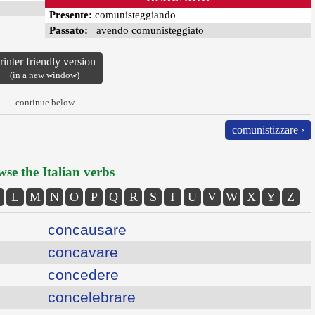
Presente:
comunisteggiando
Passato:
avendo comunisteggiato
rinter friendly version
(in a new window)
continue below
comunistizzare ›
se the Italian verbs
L
M
N
O
P
Q
R
S
T
U
V
W
X
Y
Z
concausare
concavare
concedere
concelebrare