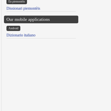
Ën piemontèis
Dissionari piemontèis
Our mobile applications
Android
Dizionario italiano