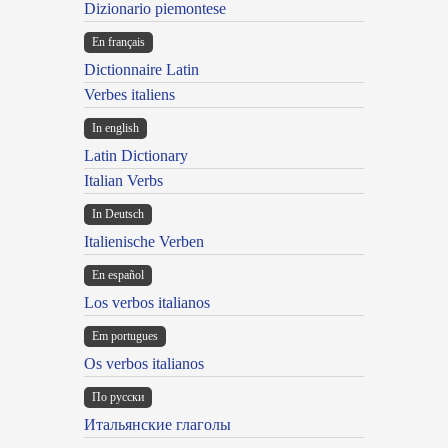
Dizionario piemontese
En français
Dictionnaire Latin
Verbes italiens
In english
Latin Dictionary
Italian Verbs
In Deutsch
Italienische Verben
En español
Los verbos italianos
Em portugues
Os verbos italianos
По русски
Итальянские глаголы