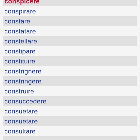
conspicere
conspirare
constare
constatare
constellare
constipare
constituire
constrignere
constringere
construire
consuccedere
consuefare
consuetare
consultare