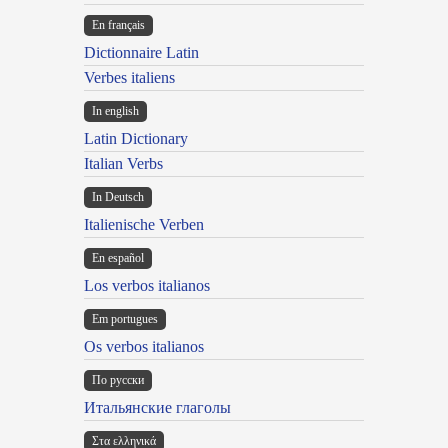
En français
Dictionnaire Latin
Verbes italiens
In english
Latin Dictionary
Italian Verbs
In Deutsch
Italienische Verben
En español
Los verbos italianos
Em portugues
Os verbos italianos
По русски
Итальянские глаголы
Στα ελληνικά