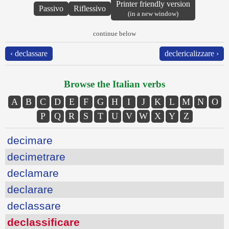
Printer friendly version
Passivo
Riflessivo
(in a new window)
continue below
‹ declassare
declericalizzare ›
Browse the Italian verbs
A
B
C
D
E
F
G
H
I
J
K
L
M
N
O
P
Q
R
S
T
U
V
W
X
Y
Z
decimare
decimetrare
declamare
declarare
declassare
declassificare