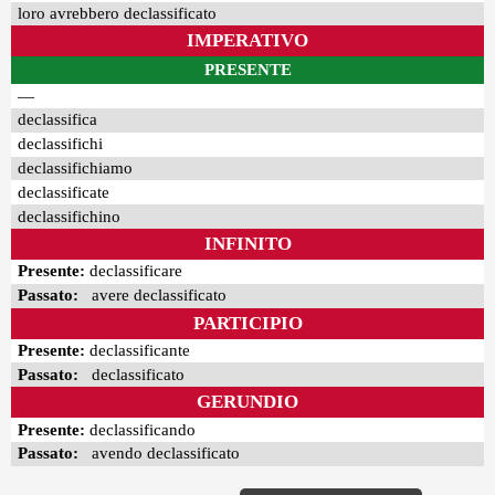
loro avrebbero declassificato
IMPERATIVO
PRESENTE
—
declassifica
declassifichi
declassifichiamo
declassificate
declassifichino
INFINITO
Presente:
declassificare
Passato:
avere declassificato
PARTICIPIO
Presente:
declassificante
Passato:
declassificato
GERUNDIO
Presente:
declassificando
Passato:
avendo declassificato