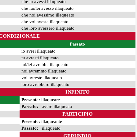
che tu avessi illaqueato
che lui/lei avesse illaqueato
che noi avessimo illaqueato
che voi aveste illaqueato
che loro avessero illaqueato
CONDIZIONALE
Passato
io avrei illaqueato
tu avresti illaqueato
lui/lei avrebbe illaqueato
noi avremmo illaqueato
voi avreste illaqueato
loro avrebbero illaqueato
INFINITO
Presente:
illaqueare
Passato:
avere illaqueato
PARTICIPIO
Presente:
illaqueante
Passato:
illaqueato
GERUNDIO