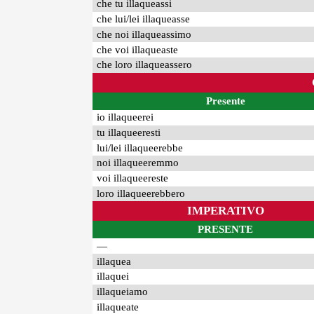
che tu illaqueassi
che lui/lei illaqueasse
che noi illaqueassimo
che voi illaqueaste
che loro illaqueassero
Presente
io illaqueerei
tu illaqueeresti
lui/lei illaqueerebbe
noi illaqueeremmo
voi illaqueereste
loro illaqueerebbero
IMPERATIVO
PRESENTE
—
illaquea
illaquei
illaqueiamo
illaqueate