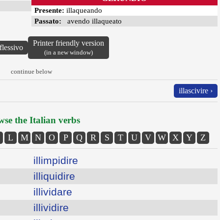
Presente:
illaqueando
Passato:
avendo illaqueato
Printer friendly version
flessivo
(in a new window)
continue below
illascivire ›
se the Italian verbs
L
M
N
O
P
Q
R
S
T
U
V
W
X
Y
Z
illimpidire
illiquidire
illividare
illividire