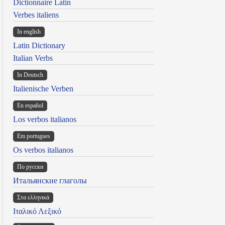
Dictionnaire Latin
Verbes italiens
In english
Latin Dictionary
Italian Verbs
In Deutsch
Italienische Verben
En español
Los verbos italianos
Em portugues
Os verbos italianos
По русски
Итальянские глаголы
Στα ελληνικά
Ιταλικό Λεξικό