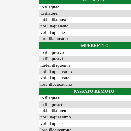
PRESENTE
io illaqueo
tu illaquei
lui/lei illaquea
noi illaqueiamo
voi illaqueate
loro illaqueano
IMPERFETTO
io illaqueavo
tu illaqueavi
lui/lei illaqueava
noi illaqueavamo
voi illaqueavate
loro illaqueavano
PASSATO REMOTO
io illaqueai
tu illaqueasti
lui/lei illaqueò
noi illaqueammo
voi illaqueaste
loro illaquearono