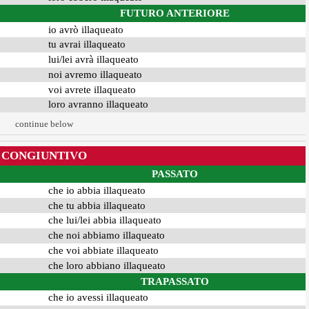
FUTURO ANTERIORE
io avrò illaqueato
tu avrai illaqueato
lui/lei avrà illaqueato
noi avremo illaqueato
voi avrete illaqueato
loro avranno illaqueato
continue below
CONGIUNTIVO
PASSATO
che io abbia illaqueato
che tu abbia illaqueato
che lui/lei abbia illaqueato
che noi abbiamo illaqueato
che voi abbiate illaqueato
che loro abbiano illaqueato
TRAPASSATO
che io avessi illaqueato