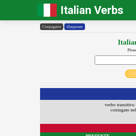
Italian Verbs
Conjugator
›
illaqueare
Itali
Pleas
verbo transitivo 
coniugato nel