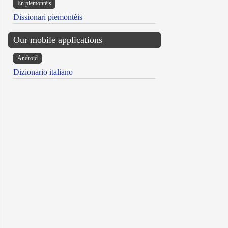
Ën piemontèis
Dissionari piemontèis
Our mobile applications
Android
Dizionario italiano