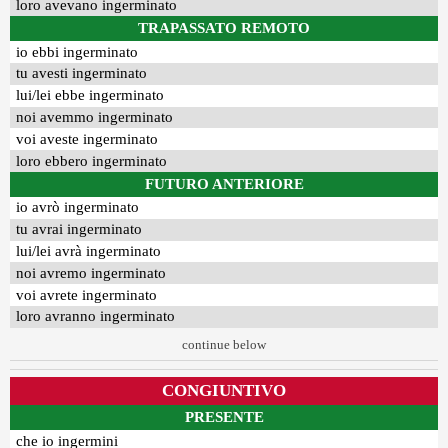
loro avevano ingerminato
TRAPASSATO REMOTO
io ebbi ingerminato
tu avesti ingerminato
lui/lei ebbe ingerminato
noi avemmo ingerminato
voi aveste ingerminato
loro ebbero ingerminato
FUTURO ANTERIORE
io avrò ingerminato
tu avrai ingerminato
lui/lei avrà ingerminato
noi avremo ingerminato
voi avrete ingerminato
loro avranno ingerminato
continue below
CONGIUNTIVO
PRESENTE
che io ingermini