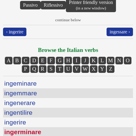
Printer friendly version
Passivo
Riflessivo
(in a new window)
continue below
‹ ingerire
ingessare ›
Browse the Italian verbs
A
B
C
D
E
F
G
H
I
J
K
L
M
N
O
P
Q
R
S
T
U
V
W
X
Y
Z
ingeminare
ingemmare
ingenerare
ingentilire
ingerire
ingerminare