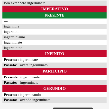
loro avrebbero ingerminato
IMPERATIVO
PRESENTE
—
ingermina
ingermini
ingerminiamo
ingerminate
ingerminino
INFINITO
Presente:
ingerminare
Passato:
avere ingerminato
PARTICIPIO
Presente:
ingerminante
Passato:
ingerminato
GERUNDIO
Presente:
ingerminando
Passato:
avendo ingerminato