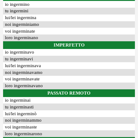
io ingermino
tu ingermini
lui/lei ingermina
noi ingerminiamo
voi ingerminate
loro ingerminano
IMPERFETTO
io ingerminavo
tu ingerminavi
lui/lei ingerminava
noi ingerminavamo
voi ingerminavate
loro ingerminavano
PASSATO REMOTO
io ingerminai
tu ingerminasti
lui/lei ingerminò
noi ingerminammo
voi ingerminaste
loro ingerminarono