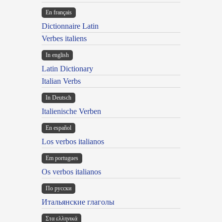
En français
Dictionnaire Latin
Verbes italiens
In english
Latin Dictionary
Italian Verbs
In Deutsch
Italienische Verben
En español
Los verbos italianos
Em portugues
Os verbos italianos
По русски
Итальянские глаголы
Στα ελληνικά