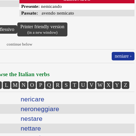
Presente:
nemicando
Passato:
avendo nemicato
Printer friendly version
flessivo
(in a new window)
continue below
neniare ›
se the Italian verbs
L
M
N
O
P
Q
R
S
T
U
V
W
X
Y
Z
nericare
neroneggiare
nestare
nettare