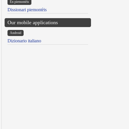
Ën piemontèis
Dissionari piemontèis
Our mobile applications
Android
Dizionario italiano