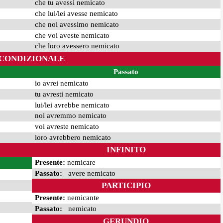
che tu avessi nemicato
che lui/lei avesse nemicato
che noi avessimo nemicato
che voi aveste nemicato
che loro avessero nemicato
CONDIZIONALE
Passato
io avrei nemicato
tu avresti nemicato
lui/lei avrebbe nemicato
noi avremmo nemicato
voi avreste nemicato
loro avrebbero nemicato
INFINITO
Presente:
nemicare
Passato:
avere nemicato
PARTICIPIO
Presente:
nemicante
Passato:
nemicato
GERUNDIO