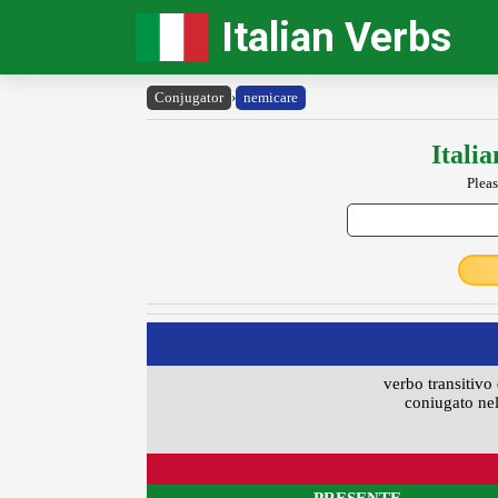
Italian Verbs
Conjugator
›
nemicare
Itali
Pleas
verbo transitivo 
coniugato nel