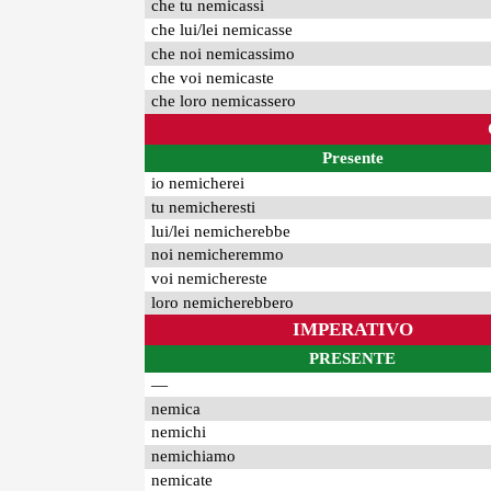
che tu nemicassi
che lui/lei nemicasse
che noi nemicassimo
che voi nemicaste
che loro nemicassero
Presente
io nemicherei
tu nemicheresti
lui/lei nemicherebbe
noi nemicheremmo
voi nemichereste
loro nemicherebbero
IMPERATIVO
PRESENTE
—
nemica
nemichi
nemichiamo
nemicate