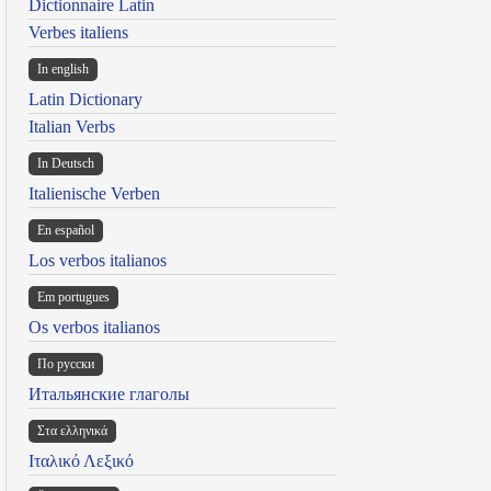
Dictionnaire Latin
Verbes italiens
In english
Latin Dictionary
Italian Verbs
In Deutsch
Italienische Verben
En español
Los verbos italianos
Em portugues
Os verbos italianos
По русски
Итальянские глаголы
Στα ελληνικά
Ιταλικό Λεξικό