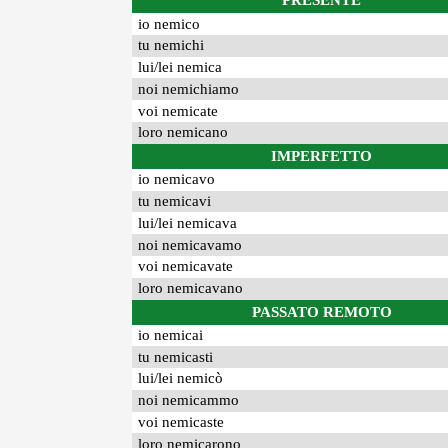
PRESENTE
io nemico
tu nemichi
lui/lei nemica
noi nemichiamo
voi nemicate
loro nemicano
IMPERFETTO
io nemicavo
tu nemicavi
lui/lei nemicava
noi nemicavamo
voi nemicavate
loro nemicavano
PASSATO REMOTO
io nemicai
tu nemicasti
lui/lei nemicò
noi nemicammo
voi nemicaste
loro nemicarono