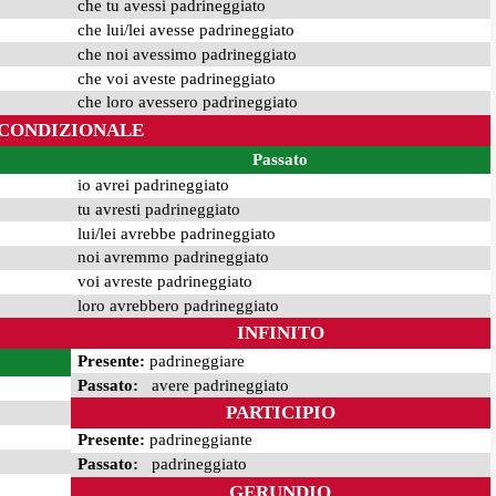
che tu avessi padrineggiato
che lui/lei avesse padrineggiato
che noi avessimo padrineggiato
che voi aveste padrineggiato
che loro avessero padrineggiato
CONDIZIONALE
Passato
io avrei padrineggiato
tu avresti padrineggiato
lui/lei avrebbe padrineggiato
noi avremmo padrineggiato
voi avreste padrineggiato
loro avrebbero padrineggiato
INFINITO
Presente:
padrineggiare
Passato:
avere padrineggiato
PARTICIPIO
Presente:
padrineggiante
Passato:
padrineggiato
GERUNDIO