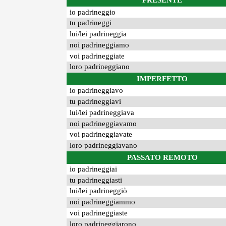
PRESENTE
io padrineggio
tu padrineggi
lui/lei padrineggia
noi padrineggiamo
voi padrineggiate
loro padrineggiano
IMPERFETTO
io padrineggiavo
tu padrineggiavi
lui/lei padrineggiava
noi padrineggiavamo
voi padrineggiavate
loro padrineggiavano
PASSATO REMOTO
io padrineggiai
tu padrineggiasti
lui/lei padrineggiò
noi padrineggiammo
voi padrineggiaste
loro padrineggiarono