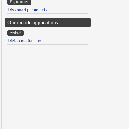
Ën piemontèis
Dissionari piemontèis
Our mobile applications
Android
Dizionario italiano