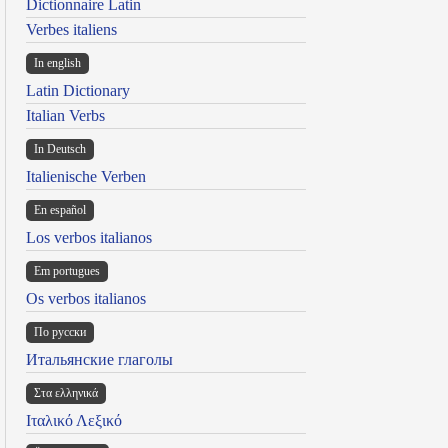
Dictionnaire Latin
Verbes italiens
In english
Latin Dictionary
Italian Verbs
In Deutsch
Italienische Verben
En español
Los verbos italianos
Em portugues
Os verbos italianos
По русски
Итальянские глаголы
Στα ελληνικά
Ιταλικό Λεξικό