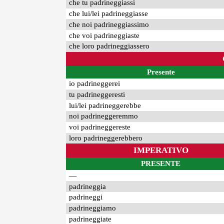
che tu padrineggiassi
che lui/lei padrineggiasse
che noi padrineggiassimo
che voi padrineggiaste
che loro padrineggiassero
Presente
io padrineggerei
tu padrineggeresti
lui/lei padrineggerebbe
noi padrineggeremmo
voi padrineggereste
loro padrineggerebbero
IMPERATIVO
PRESENTE
—
padrineggia
padrineggi
padrineggiamo
padrineggiate