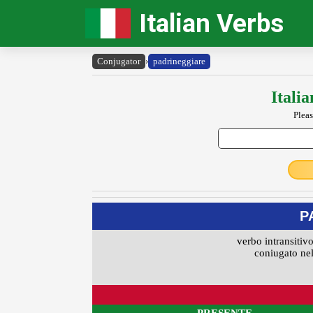
Italian Verbs
Conjugator
›
padrineggiare
Itali
Pleas
P
verbo intransitivo
coniugato nel