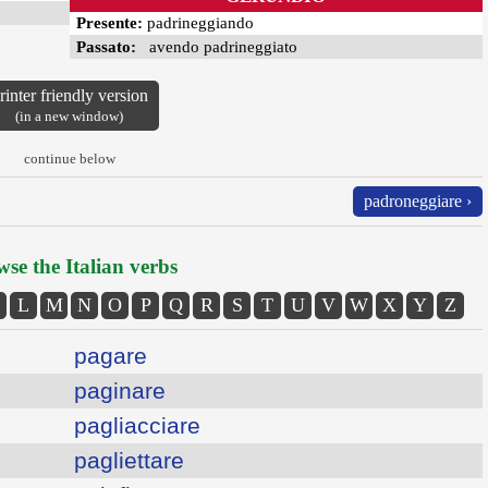
Presente:
padrineggiando
Passato:
avendo padrineggiato
rinter friendly version
(in a new window)
continue below
padroneggiare ›
se the Italian verbs
L
M
N
O
P
Q
R
S
T
U
V
W
X
Y
Z
pagare
paginare
pagliacciare
pagliettare