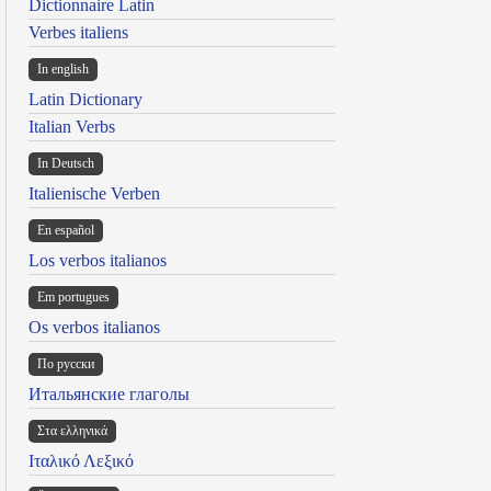
Dictionnaire Latin
Verbes italiens
In english
Latin Dictionary
Italian Verbs
In Deutsch
Italienische Verben
En español
Los verbos italianos
Em portugues
Os verbos italianos
По русски
Итальянские глаголы
Στα ελληνικά
Ιταλικό Λεξικό