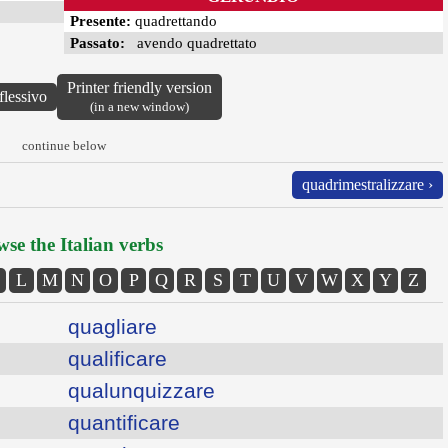
Presente:
quadrettando
Passato:
avendo quadrettato
Printer friendly version
flessivo
(in a new window)
continue below
quadrimestralizzare ›
se the Italian verbs
L
M
N
O
P
Q
R
S
T
U
V
W
X
Y
Z
quagliare
qualificare
qualunquizzare
quantificare