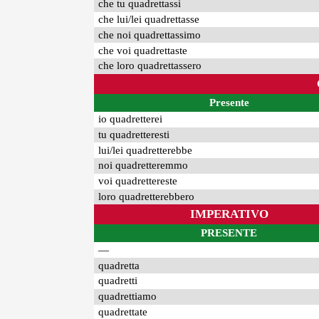
che tu quadrettassi
che lui/lei quadrettasse
che noi quadrettassimo
che voi quadrettaste
che loro quadrettassero
Presente
io quadretterei
tu quadretteresti
lui/lei quadretterebbe
noi quadretteremmo
voi quadrettereste
loro quadretterebbero
IMPERATIVO
PRESENTE
—
quadretta
quadretti
quadrettiamo
quadrettate