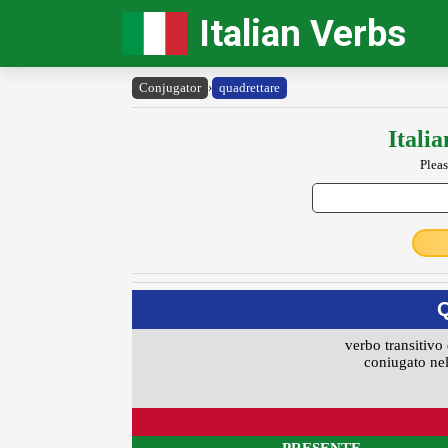
Italian Verbs
Conjugator
›
quadrettare
Itali
Pleas
verbo transitivo 
coniugato nel