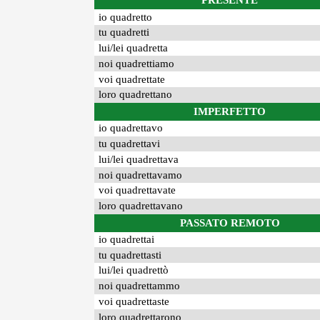
PRESENTE
io quadretto
tu quadretti
lui/lei quadretta
noi quadrettiamo
voi quadrettate
loro quadrettano
IMPERFETTO
io quadrettavo
tu quadrettavi
lui/lei quadrettava
noi quadrettavamo
voi quadrettavate
loro quadrettavano
PASSATO REMOTO
io quadrettai
tu quadrettasti
lui/lei quadrettò
noi quadrettammo
voi quadrettaste
loro quadrettarono