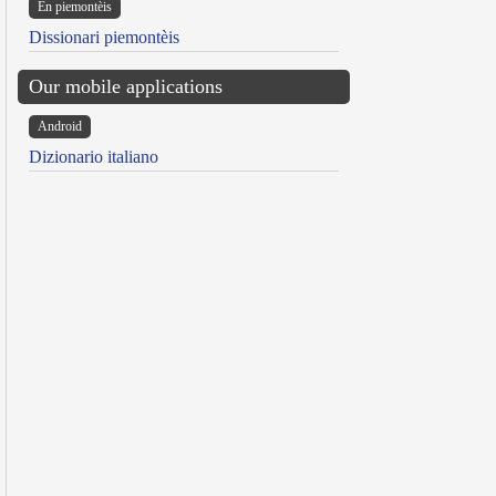
Ën piemontèis
Dissionari piemontèis
Our mobile applications
Android
Dizionario italiano