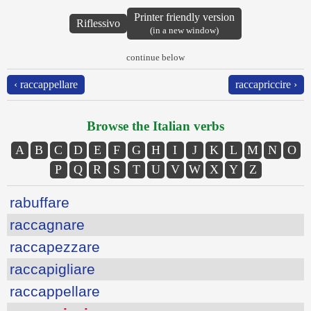
Printer friendly version
Riflessivo
(in a new window)
continue below
‹ raccappellare
raccapriccire ›
Browse the Italian verbs
A
B
C
D
E
F
G
H
I
J
K
L
M
N
O
P
Q
R
S
T
U
V
W
X
Y
Z
rabuffare
raccagnare
raccapezzare
raccapigliare
raccappellare