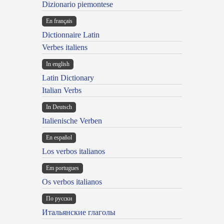
Dizionario piemontese
En français
Dictionnaire Latin
Verbes italiens
In english
Latin Dictionary
Italian Verbs
In Deutsch
Italienische Verben
En español
Los verbos italianos
Em portugues
Os verbos italianos
По русски
Итальянские глаголы