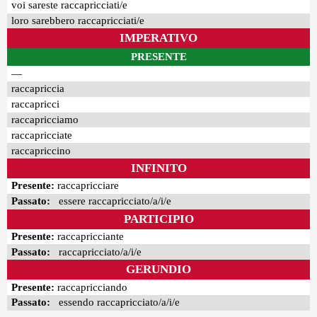
voi sareste raccapricciati/e
loro sarebbero raccapricciati/e
IMPERATIVO
PRESENTE
—
raccapriccia
raccapricci
raccapricciamo
raccapricciate
raccapriccino
INFINITO
Presente:
raccapricciare
Passato:
essere raccapricciato/a/i/e
PARTICIPIO
Presente:
raccapricciante
Passato:
raccapricciato/a/i/e
GERUNDIO
Presente:
raccapricciando
Passato:
essendo raccapricciato/a/i/e