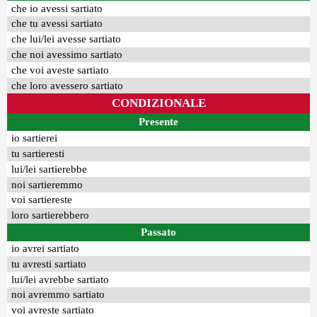
che io avessi sartiato
che tu avessi sartiato
che lui/lei avesse sartiato
che noi avessimo sartiato
che voi aveste sartiato
che loro avessero sartiato
CONDIZIONALE
Presente
io sartierei
tu sartieresti
lui/lei sartierebbe
noi sartieremmo
voi sartiereste
loro sartierebbero
Passato
io avrei sartiato
tu avresti sartiato
lui/lei avrebbe sartiato
noi avremmo sartiato
voi avreste sartiato