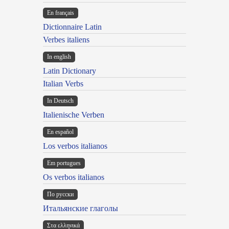
En français
Dictionnaire Latin
Verbes italiens
In english
Latin Dictionary
Italian Verbs
In Deutsch
Italienische Verben
En español
Los verbos italianos
Em portugues
Os verbos italianos
По русски
Итальянские глаголы
Στα ελληνικά