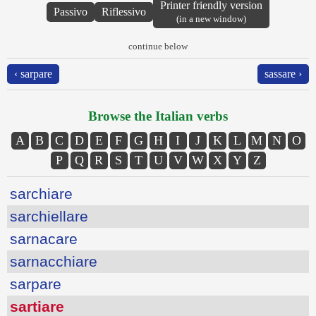
Printer friendly version
Passivo
Riflessivo
(in a new window)
continue below
‹ sarpare
sassare ›
Browse the Italian verbs
A
B
C
D
E
F
G
H
I
J
K
L
M
N
O
P
Q
R
S
T
U
V
W
X
Y
Z
sarchiare
sarchiellare
sarnacare
sarnacchiare
sarpare
sartiare