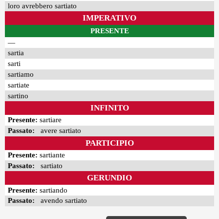
loro avrebbero sartiato
IMPERATIVO
PRESENTE
—
sartia
sarti
sartiamo
sartiate
sartino
INFINITO
Presente:
sartiare
Passato:
avere sartiato
PARTICIPIO
Presente:
sartiante
Passato:
sartiato
GERUNDIO
Presente:
sartiando
Passato:
avendo sartiato