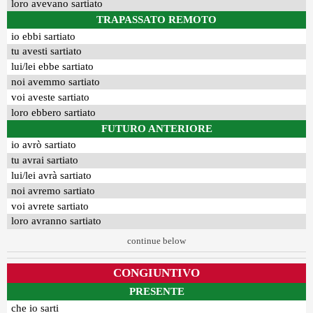
loro avevano sartiato
TRAPASSATO REMOTO
io ebbi sartiato
tu avesti sartiato
lui/lei ebbe sartiato
noi avemmo sartiato
voi aveste sartiato
loro ebbero sartiato
FUTURO ANTERIORE
io avrò sartiato
tu avrai sartiato
lui/lei avrà sartiato
noi avremo sartiato
voi avrete sartiato
loro avranno sartiato
continue below
CONGIUNTIVO
PRESENTE
che io sarti