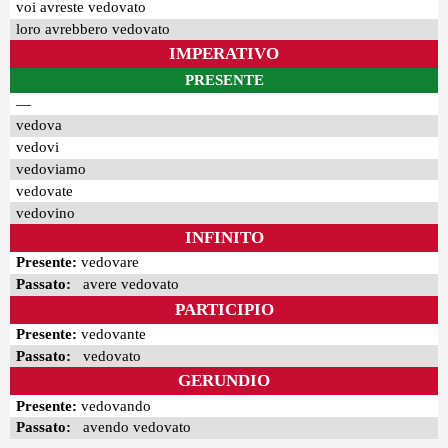
voi avreste vedovato
loro avrebbero vedovato
IMPERATIVO
PRESENTE
—
vedova
vedovi
vedoviamo
vedovate
vedovino
INFINITO
Presente:
vedovare
Passato:
avere vedovato
PARTICIPIO
Presente:
vedovante
Passato:
vedovato
GERUNDIO
Presente:
vedovando
Passato:
avendo vedovato