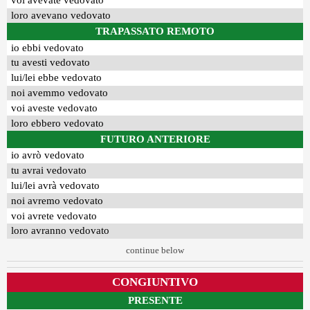
voi avevate vedovato
loro avevano vedovato
TRAPASSATO REMOTO
io ebbi vedovato
tu avesti vedovato
lui/lei ebbe vedovato
noi avemmo vedovato
voi aveste vedovato
loro ebbero vedovato
FUTURO ANTERIORE
io avrò vedovato
tu avrai vedovato
lui/lei avrà vedovato
noi avremo vedovato
voi avrete vedovato
loro avranno vedovato
continue below
CONGIUNTIVO
PRESENTE