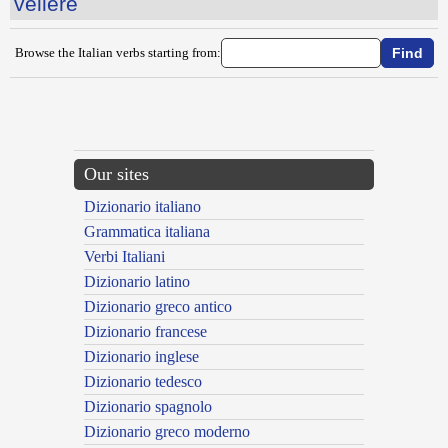
vellere
Browse the Italian verbs starting from:
{{ID:VEDOVARE100}}
---CACHE---
Our sites
Dizionario italiano
Grammatica italiana
Verbi Italiani
Dizionario latino
Dizionario greco antico
Dizionario francese
Dizionario inglese
Dizionario tedesco
Dizionario spagnolo
Dizionario greco moderno