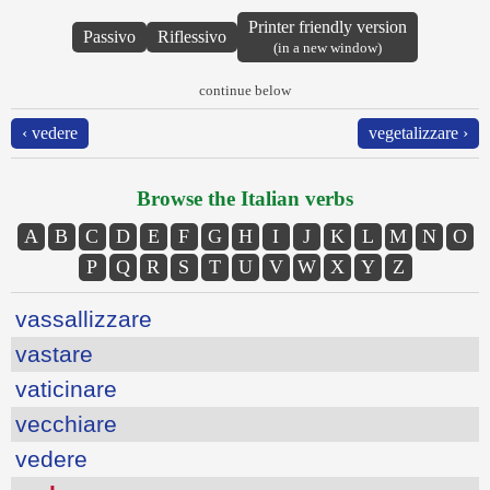
Printer friendly version
Passivo
Riflessivo
(in a new window)
continue below
‹ vedere
vegetalizzare ›
Browse the Italian verbs
A
B
C
D
E
F
G
H
I
J
K
L
M
N
O
P
Q
R
S
T
U
V
W
X
Y
Z
vassallizzare
vastare
vaticinare
vecchiare
vedere