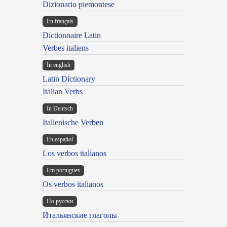
Dizionario piemontese
En français
Dictionnaire Latin
Verbes italiens
In english
Latin Dictionary
Italian Verbs
In Deutsch
Italienische Verben
En español
Los verbos italianos
Em portugues
Os verbos italianos
По русски
Итальянские глаголы