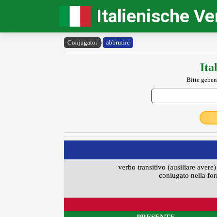
Italienische V
Conjugator
›
abbrutire
Ita
Bitte geben
verbo transitivo (ausiliare avere)
coniugato nella for