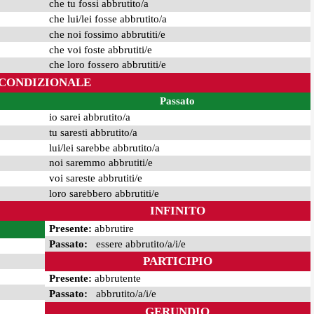
che tu fossi abbrutito/a
che lui/lei fosse abbrutito/a
che noi fossimo abbrutiti/e
che voi foste abbrutiti/e
che loro fossero abbrutiti/e
CONDIZIONALE
Passato
io sarei abbrutito/a
tu saresti abbrutito/a
lui/lei sarebbe abbrutito/a
noi saremmo abbrutiti/e
voi sareste abbrutiti/e
loro sarebbero abbrutiti/e
INFINITO
Presente:
abbrutire
Passato:
essere abbrutito/a/i/e
PARTICIPIO
Presente:
abbrutente
Passato:
abbrutito/a/i/e
GERUNDIO