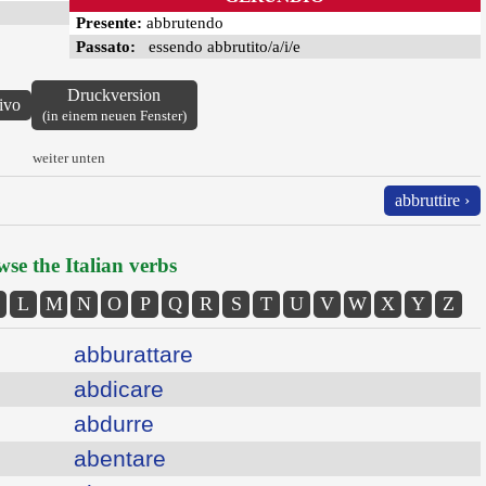
Presente:
abbrutendo
Passato:
essendo abbrutito/a/i/e
Druckversion
ivo
(in einem neuen Fenster)
weiter unten
abbruttire ›
se the Italian verbs
L
M
N
O
P
Q
R
S
T
U
V
W
X
Y
Z
abburattare
abdicare
abdurre
abentare