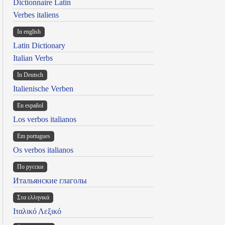
Dictionnaire Latin
Verbes italiens
In english
Latin Dictionary
Italian Verbs
In Deutsch
Italienische Verben
En español
Los verbos italianos
Em portugues
Os verbos italianos
По русски
Итальянские глаголы
Στα ελληνικά
Ιταλικό Λεξικό