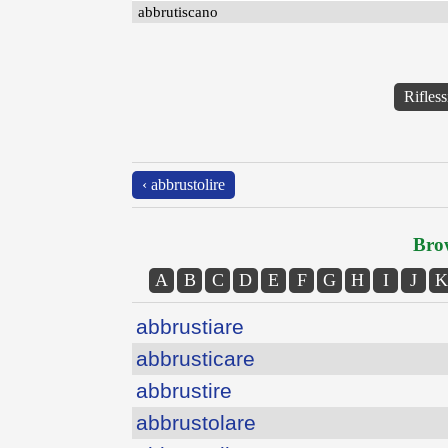
abbrutiscano
Rifless
‹ abbrustolire
Brow
A
B
C
D
E
F
G
H
I
J
K
abbrustiare
abbrusticare
abbrustire
abbrustolare