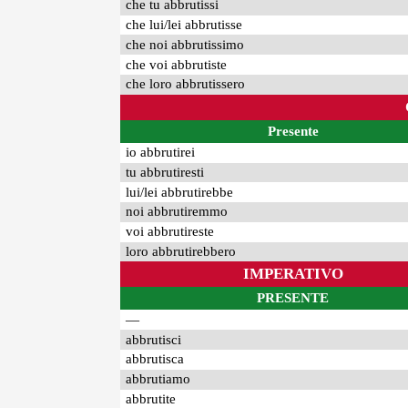
che tu abbrutissi
che lui/lei abbrutisse
che noi abbrutissimo
che voi abbrutiste
che loro abbrutissero
Presente
io abbrutirei
tu abbrutiresti
lui/lei abbrutirebbe
noi abbrutiremmo
voi abbrutireste
loro abbrutirebbero
IMPERATIVO
PRESENTE
—
abbrutisci
abbrutisca
abbrutiamo
abbrutite