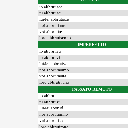
PRESENTE
io abbrutisco
tu abbrutisci
lui/lei abbrutisce
noi abbrutiamo
voi abbrutite
loro abbrutiscono
IMPERFETTO
io abbrutivo
tu abbrutivi
lui/lei abbrutiva
noi abbrutivamo
voi abbrutivate
loro abbrutivano
PASSATO REMOTO
io abbrutii
tu abbrutisti
lui/lei abbrutì
noi abbrutimmo
voi abbrutiste
loro abbrutirono