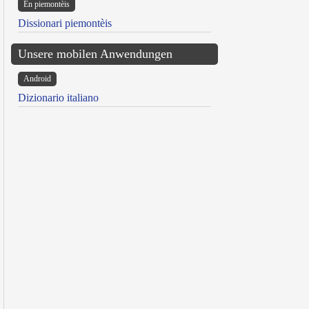
Ën piemontèis
Dissionari piemontèis
Unsere mobilen Anwendungen
Android
Dizionario italiano