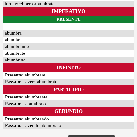
loro avrebbero abumbrato
IMPERATIVO
PRESENTE
—
abumbra
abumbri
abumbriamo
abumbrate
abumbrino
INFINITO
Presente:
abumbrare
Passato:
avere abumbrato
PARTICIPIO
Presente:
abumbrante
Passato:
abumbrato
GERUNDIO
Presente:
abumbrando
Passato:
avendo abumbrato