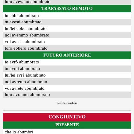
loro avevano abumbrato
TRAPASSATO REMOTO
io ebbi abumbrato
tu avesti abumbrato
lui/lei ebbe abumbrato
noi avemmo abumbrato
voi aveste abumbrato
loro ebbero abumbrato
FUTURO ANTERIORE
io avrò abumbrato
tu avrai abumbrato
lui/lei avrà abumbrato
noi avremo abumbrato
voi avrete abumbrato
loro avranno abumbrato
weiter unten
CONGIUNTIVO
PRESENTE
che io abumbri