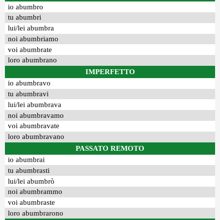
io abumbro
tu abumbri
lui/lei abumbra
noi abumbriamo
voi abumbrate
loro abumbrano
IMPERFETTO
io abumbravo
tu abumbravi
lui/lei abumbrava
noi abumbravamo
voi abumbravate
loro abumbravano
PASSATO REMOTO
io abumbrai
tu abumbrasti
lui/lei abumbrò
noi abumbrammo
voi abumbraste
loro abumbrarono