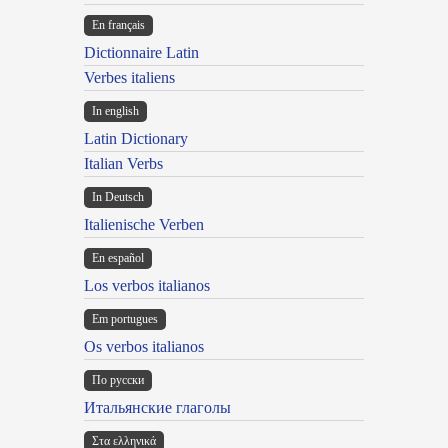
En français
Dictionnaire Latin
Verbes italiens
In english
Latin Dictionary
Italian Verbs
In Deutsch
Italienische Verben
En español
Los verbos italianos
Em portugues
Os verbos italianos
По русски
Итальянские глаголы
Στα ελληνικά