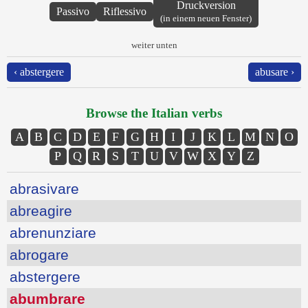
Druckversion
Passivo
Riflessivo
(in einem neuen Fenster)
weiter unten
‹ abstergere
abusare ›
Browse the Italian verbs
A
B
C
D
E
F
G
H
I
J
K
L
M
N
O
P
Q
R
S
T
U
V
W
X
Y
Z
abrasivare
abreagire
abrenunziare
abrogare
abstergere
abumbrare