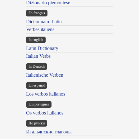
Dizionario piemontese
En français
Dictionnaire Latin
Verbes italiens
In english
Latin Dictionary
Italian Verbs
In Deutsch
Italienische Verben
En español
Los verbos italianos
Em portugues
Os verbos italianos
По русски
Итальянские глаголы