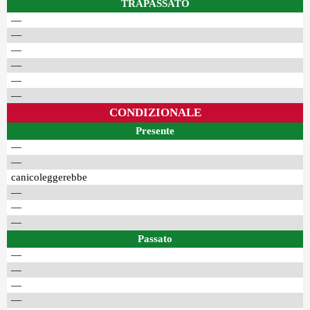
TRAPASSATO
—
—
—
—
—
—
CONDIZIONALE
Presente
—
—
canicoleggerebbe
—
—
—
Passato
—
—
—
—