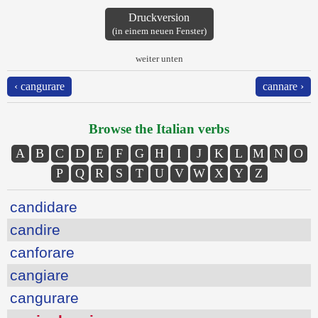
Druckversion
(in einem neuen Fenster)
weiter unten
‹ cangurare
cannare ›
Browse the Italian verbs
A
B
C
D
E
F
G
H
I
J
K
L
M
N
O
P
Q
R
S
T
U
V
W
X
Y
Z
candidare
candire
canforare
cangiare
cangurare