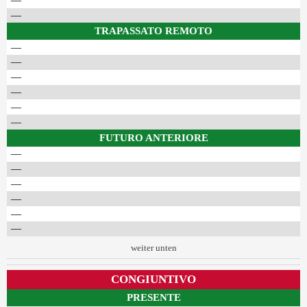
—
—
TRAPASSATO REMOTO
—
—
—
—
—
—
FUTURO ANTERIORE
—
—
—
—
—
—
weiter unten
CONGIUNTIVO
PRESENTE