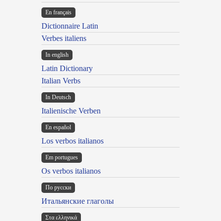
En français
Dictionnaire Latin
Verbes italiens
In english
Latin Dictionary
Italian Verbs
In Deutsch
Italienische Verben
En español
Los verbos italianos
Em portugues
Os verbos italianos
По русски
Итальянские глаголы
Στα ελληνικά