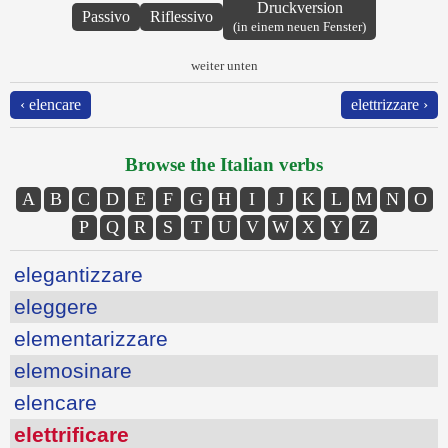
Druckversion
Passivo
Riflessivo
(in einem neuen Fenster)
weiter unten
‹ elencare
elettrizzare ›
Browse the Italian verbs
A
B
C
D
E
F
G
H
I
J
K
L
M
N
O
P
Q
R
S
T
U
V
W
X
Y
Z
elegantizzare
eleggere
elementarizzare
elemosinare
elencare
elettrificare