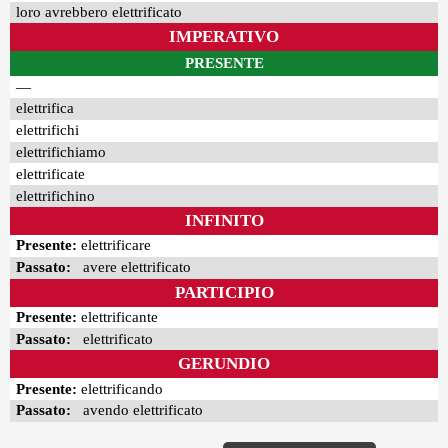
loro avrebbero elettrificato
IMPERATIVO
PRESENTE
—
elettrifica
elettrifichi
elettrifichiamo
elettrificate
elettrifichino
INFINITO
Presente:
elettrificare
Passato:
avere elettrificato
PARTICIPIO
Presente:
elettrificante
Passato:
elettrificato
GERUNDIO
Presente:
elettrificando
Passato:
avendo elettrificato