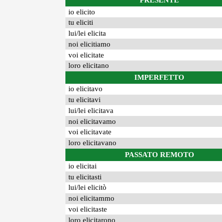
PRESENTE
io elicito
tu eliciti
lui/lei elicita
noi elicitiamo
voi elicitate
loro elicitano
IMPERFETTO
io elicitavo
tu elicitavi
lui/lei elicitava
noi elicitavamo
voi elicitavate
loro elicitavano
PASSATO REMOTO
io elicitai
tu elicitasti
lui/lei elicitò
noi elicitammo
voi elicitaste
loro elicitarono