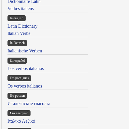
Dictionnaire Latin
Verbes italiens
In english
Latin Dictionary
Italian Verbs
In Deutsch
Italienische Verben
En español
Los verbos italianos
Em portugues
Os verbos italianos
По русски
Итальянские глаголы
Στα ελληνικά
Ιταλικό Λεξικό