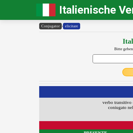
Italienische V
Conjugator
›
elicitare
Ita
Bitte geben
verbo transitivo 
coniugato nel