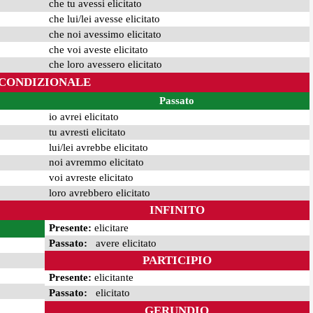
che tu avessi elicitato
che lui/lei avesse elicitato
che noi avessimo elicitato
che voi aveste elicitato
che loro avessero elicitato
CONDIZIONALE
Passato
io avrei elicitato
tu avresti elicitato
lui/lei avrebbe elicitato
noi avremmo elicitato
voi avreste elicitato
loro avrebbero elicitato
INFINITO
Presente:
elicitare
Passato:
avere elicitato
PARTICIPIO
Presente:
elicitante
Passato:
elicitato
GERUNDIO