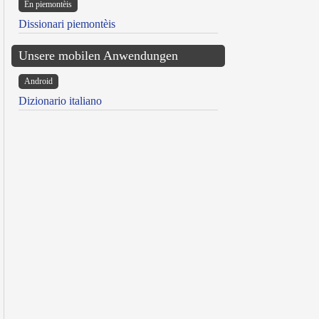
Ën piemontèis
Dissionari piemontèis
Unsere mobilen Anwendungen
Android
Dizionario italiano