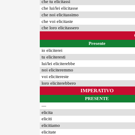
che tu elicitassi
che lui/lei elicitasse
che noi elicitassimo
che voi elicitaste
che loro elicitassero
Presente
io eliciterei
tu eliciteresti
lui/lei eliciterebbe
noi eliciteremmo
voi elicitereste
loro eliciterebbero
IMPERATIVO
PRESENTE
—
elicita
eliciti
elicitiamo
elicitate