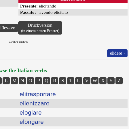
Presente:
elicitando
Passato:
avendo elicitato
Druckversion
iflessivo
(in einem neuen Fenster)
weiter unten
elidere ›
se the Italian verbs
L
M
N
O
P
Q
R
S
T
U
V
W
X
Y
Z
elitrasportare
ellenizzare
elogiare
elongare