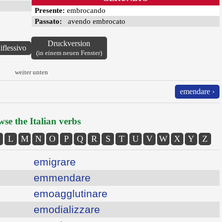
Presente:
embrocando
Passato:
avendo embrocato
Druckversion
iflessivo
(in einem neuen Fenster)
weiter unten
emendare ›
se the Italian verbs
L
M
N
O
P
Q
R
S
T
U
V
W
X
Y
Z
emigrare
emmendare
emoagglutinare
emodializzare