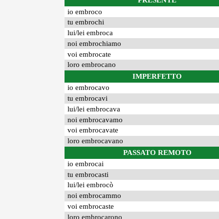
PRESENTE
io embroco
tu embrochi
lui/lei embroca
noi embrochiamo
voi embrocate
loro embrocano
IMPERFETTO
io embrocavo
tu embrocavi
lui/lei embrocava
noi embrocavamo
voi embrocavate
loro embrocavano
PASSATO REMOTO
io embrocai
tu embrocasti
lui/lei embrocò
noi embrocammo
voi embrocaste
loro embrocarono