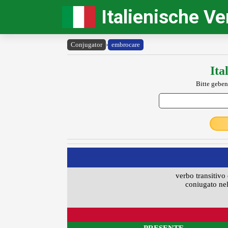
Italienische V
Conjugator
›
embrocare
Ita
Bitte geben
verbo transitivo 
coniugato nel