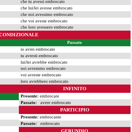
che tu avessi embrocato
che lui/lei avesse embrocato
che noi avessimo embrocato
che voi aveste embrocato
che loro avessero embrocato
CONDIZIONALE
Passato
io avrei embrocato
tu avresti embrocato
lui/lei avrebbe embrocato
noi avremmo embrocato
voi avreste embrocato
loro avrebbero embrocato
INFINITO
Presente:
embrocare
Passato:
avere embrocato
PARTICIPIO
Presente:
embrocante
Passato:
embrocato
GERUNDIO