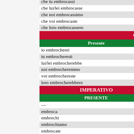
che tu embrocassi
che lui/lei embrocasse
che noi embrocassimo
che voi embrocaste
che loro embrocassero
Presente
io embrocherei
tu embrocheresti
lui/lei embrocherebbe
noi embrocheremmo
voi embrochereste
loro embrocherebbero
IMPERATIVO
PRESENTE
—
embroca
embrochi
embrochiamo
embrocate