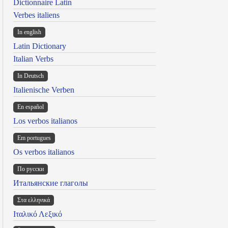
Dictionnaire Latin
Verbes italiens
In english
Latin Dictionary
Italian Verbs
In Deutsch
Italienische Verben
En español
Los verbos italianos
Em portugues
Os verbos italianos
По русски
Итальянские глаголы
Στα ελληνικά
Ιταλικό Λεξικό