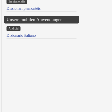
Ën piemontèis
Dissionari piemontèis
Unsere mobilen Anwendungen
Android
Dizionario italiano