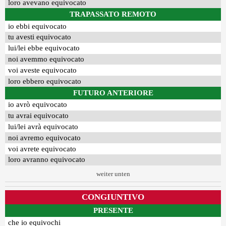
loro avevano equivocato
TRAPASSATO REMOTO
io ebbi equivocato
tu avesti equivocato
lui/lei ebbe equivocato
noi avemmo equivocato
voi aveste equivocato
loro ebbero equivocato
FUTURO ANTERIORE
io avrò equivocato
tu avrai equivocato
lui/lei avrà equivocato
noi avremo equivocato
voi avrete equivocato
loro avranno equivocato
weiter unten
CONGIUNTIVO
PRESENTE
che io equivochi