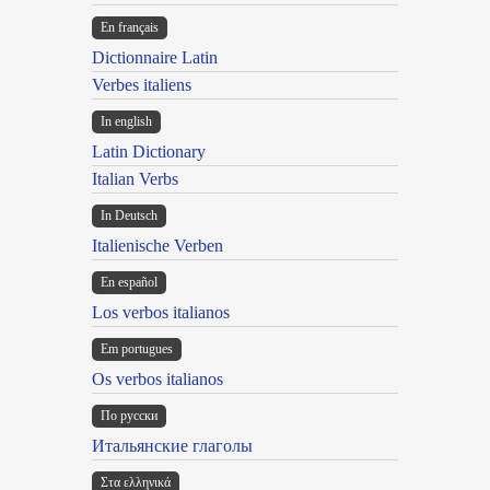
En français
Dictionnaire Latin
Verbes italiens
In english
Latin Dictionary
Italian Verbs
In Deutsch
Italienische Verben
En español
Los verbos italianos
Em portugues
Os verbos italianos
По русски
Итальянские глаголы
Στα ελληνικά