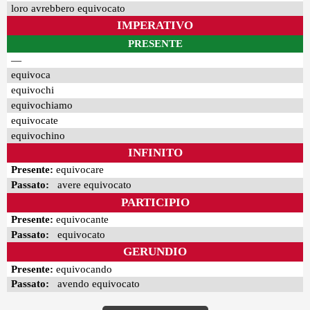
loro avrebbero equivocato
IMPERATIVO
PRESENTE
—
equivoca
equivochi
equivochiamo
equivocate
equivochino
INFINITO
Presente:
equivocare
Passato:
avere equivocato
PARTICIPIO
Presente:
equivocante
Passato:
equivocato
GERUNDIO
Presente:
equivocando
Passato:
avendo equivocato