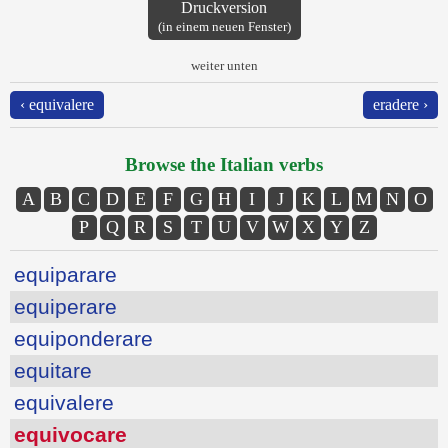
Druckversion
(in einem neuen Fenster)
weiter unten
‹ equivalere
eradere ›
Browse the Italian verbs
A
B
C
D
E
F
G
H
I
J
K
L
M
N
O
P
Q
R
S
T
U
V
W
X
Y
Z
equiparare
equiperare
equiponderare
equitare
equivalere
equivocare