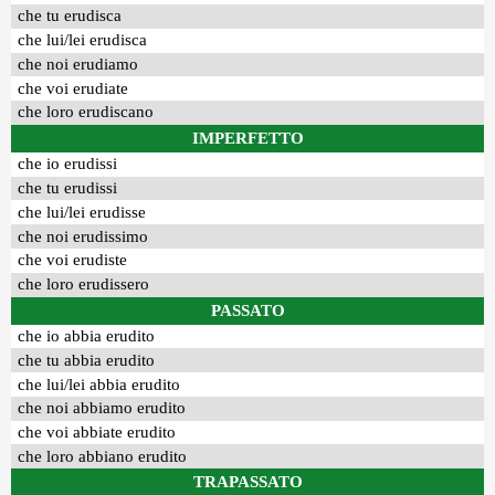
che tu erudisca
che lui/lei erudisca
che noi erudiamo
che voi erudiate
che loro erudiscano
IMPERFETTO
che io erudissi
che tu erudissi
che lui/lei erudisse
che noi erudissimo
che voi erudiste
che loro erudissero
PASSATO
che io abbia erudito
che tu abbia erudito
che lui/lei abbia erudito
che noi abbiamo erudito
che voi abbiate erudito
che loro abbiano erudito
TRAPASSATO