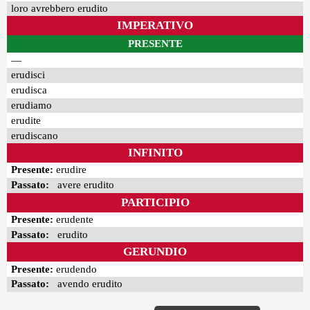
loro avrebbero erudito
IMPERATIVO
PRESENTE
—
erudisci
erudisca
erudiamo
erudite
erudiscano
INFINITO
Presente:
erudire
Passato:
avere erudito
PARTICIPIO
Presente:
erudente
Passato:
erudito
GERUNDIO
Presente:
erudendo
Passato:
avendo erudito