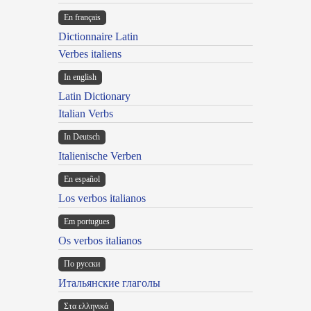
En français
Dictionnaire Latin
Verbes italiens
In english
Latin Dictionary
Italian Verbs
In Deutsch
Italienische Verben
En español
Los verbos italianos
Em portugues
Os verbos italianos
По русски
Итальянские глаголы
Στα ελληνικά