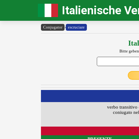
Italienische V
Conjugator
›
escruciare
Ita
Bitte geben
verbo transitivo 
coniugato nel