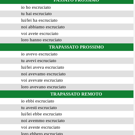
PASSATO PROSSIMO
io ho escruciato
tu hai escruciato
lui/lei ha escruciato
noi abbiamo escruciato
voi avete escruciato
loro hanno escruciato
TRAPASSATO PROSSIMO
io avevo escruciato
tu avevi escruciato
lui/lei aveva escruciato
noi avevamo escruciato
voi avevate escruciato
loro avevano escruciato
TRAPASSATO REMOTO
io ebbi escruciato
tu avesti escruciato
lui/lei ebbe escruciato
noi avemmo escruciato
voi aveste escruciato
loro ebbero escruciato