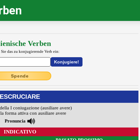
erben
lienische Verben
 Sie das zu konjugierende Verb ein:
Spende
ESCRUCIARE
della I coniugazione (ausiliare avere)
la forma attiva con ausiliare avere
Pronuncia
INDICATIVO