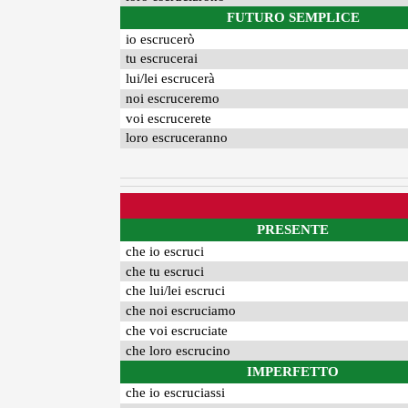
FUTURO SEMPLICE
io escrucerò
tu escrucerai
lui/lei escrucerà
noi escruceremo
voi escrucerete
loro escruceranno
PRESENTE
che io escruci
che tu escruci
che lui/lei escruci
che noi escruciamo
che voi escruciate
che loro escrucino
IMPERFETTO
che io escruciassi