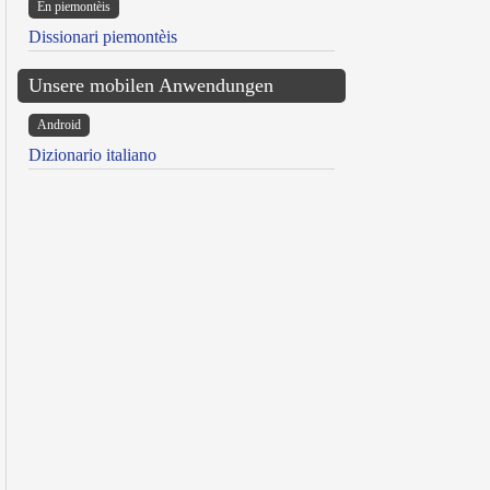
Ën piemontèis
Dissionari piemontèis
Unsere mobilen Anwendungen
Android
Dizionario italiano