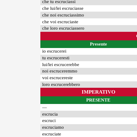
che tu escruciassi
che lui/lei escruciasse
che noi escruciassimo
che voi escruciaste
che loro escruciassero
Presente
io escrucerei
tu escruceresti
lui/lei escrucerebbe
noi escruceremmo
voi escrucereste
loro escrucerebbero
IMPERATIVO
PRESENTE
—
escrucia
escruci
escruciamo
escruciate