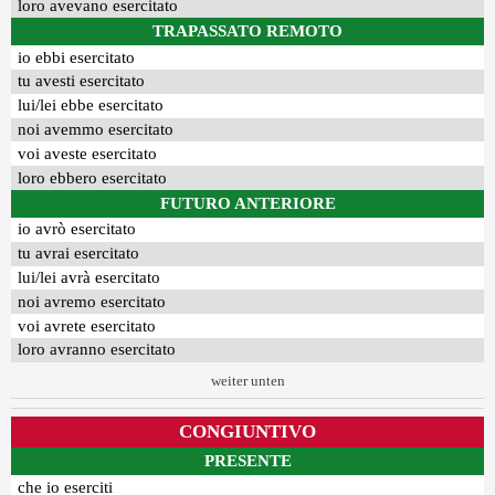
loro avevano esercitato
TRAPASSATO REMOTO
io ebbi esercitato
tu avesti esercitato
lui/lei ebbe esercitato
noi avemmo esercitato
voi aveste esercitato
loro ebbero esercitato
FUTURO ANTERIORE
io avrò esercitato
tu avrai esercitato
lui/lei avrà esercitato
noi avremo esercitato
voi avrete esercitato
loro avranno esercitato
weiter unten
CONGIUNTIVO
PRESENTE
che io eserciti