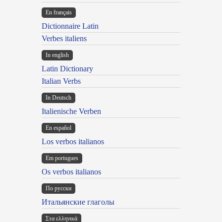
En français
Dictionnaire Latin
Verbes italiens
In english
Latin Dictionary
Italian Verbs
In Deutsch
Italienische Verben
En español
Los verbos italianos
Em portugues
Os verbos italianos
По русски
Итальянские глаголы
Στα ελληνικά