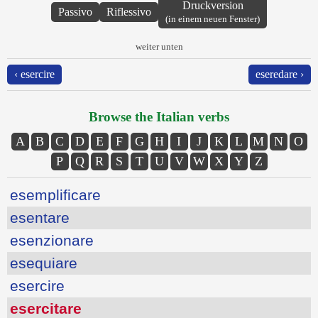
Druckversion
Passivo
Riflessivo
(in einem neuen Fenster)
weiter unten
‹ esercire
eseredare ›
Browse the Italian verbs
A
B
C
D
E
F
G
H
I
J
K
L
M
N
O
P
Q
R
S
T
U
V
W
X
Y
Z
esemplificare
esentare
esenzionare
esequiare
esercire
esercitare