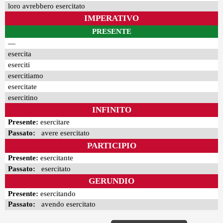
loro avrebbero esercitato
IMPERATIVO
PRESENTE
—
esercita
eserciti
esercitiamo
esercitate
esercitino
INFINITO
Presente:
esercitare
Passato:
avere esercitato
PARTICIPIO
Presente:
esercitante
Passato:
esercitato
GERUNDIO
Presente:
esercitando
Passato:
avendo esercitato