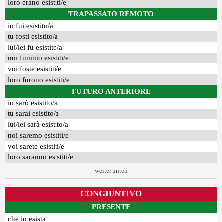
loro erano esistiti/e
TRAPASSATO REMOTO
io fui esistito/a
tu fosti esistito/a
lui/lei fu esistito/a
noi fummo esistiti/e
voi foste esistiti/e
loro furono esistiti/e
FUTURO ANTERIORE
io sarò esistito/a
tu sarai esistito/a
lui/lei sarà esistito/a
noi saremo esistiti/e
voi sarete esistiti/e
loro saranno esistiti/e
weiter unten
CONGIUNTIVO
PRESENTE
che io esista