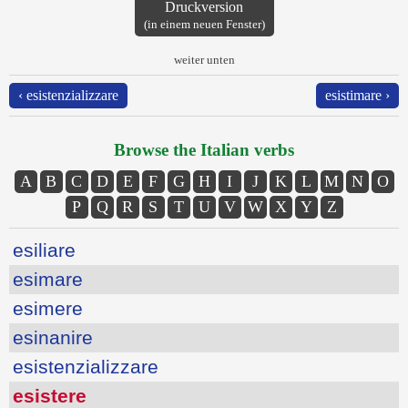
Druckversion
(in einem neuen Fenster)
weiter unten
‹ esistenzializzare
esistimare ›
Browse the Italian verbs
A
B
C
D
E
F
G
H
I
J
K
L
M
N
O
P
Q
R
S
T
U
V
W
X
Y
Z
esiliare
esimare
esimere
esinanire
esistenzializzare
esistere