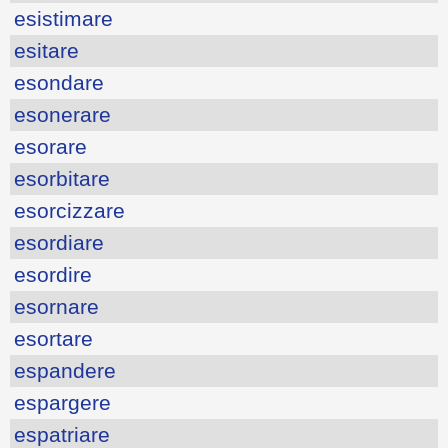
esistimare
esitare
esondare
esonerare
esorare
esorbitare
esorcizzare
esordiare
esordire
esornare
esortare
espandere
espargere
espatriare