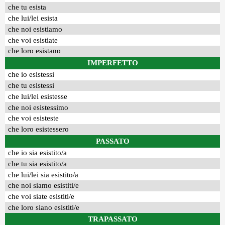
che tu esista
che lui/lei esista
che noi esistiamo
che voi esistiate
che loro esistano
IMPERFETTO
che io esistessi
che tu esistessi
che lui/lei esistesse
che noi esistessimo
che voi esisteste
che loro esistessero
PASSATO
che io sia esistito/a
che tu sia esistito/a
che lui/lei sia esistito/a
che noi siamo esistiti/e
che voi siate esistiti/e
che loro siano esistiti/e
TRAPASSATO