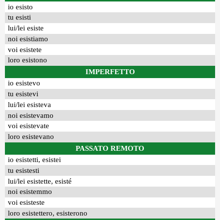
io esisto
tu esisti
lui/lei esiste
noi esistiamo
voi esistete
loro esistono
IMPERFETTO
io esistevo
tu esistevi
lui/lei esisteva
noi esistevamo
voi esistevate
loro esistevano
PASSATO REMOTO
io esistetti, esistei
tu esistesti
lui/lei esistette, esisté
noi esistemmo
voi esisteste
loro esistettero, esisterono