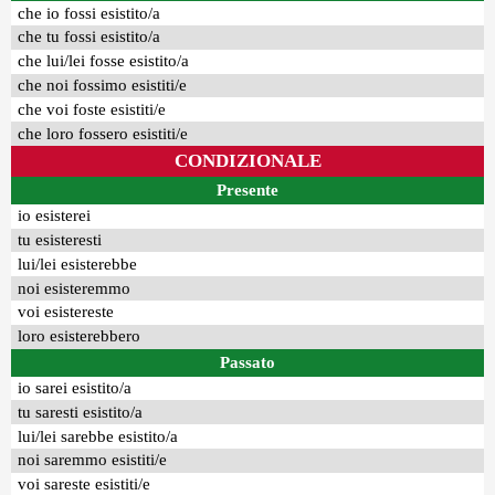
che io fossi esistito/a
che tu fossi esistito/a
che lui/lei fosse esistito/a
che noi fossimo esistiti/e
che voi foste esistiti/e
che loro fossero esistiti/e
CONDIZIONALE
Presente
io esisterei
tu esisteresti
lui/lei esisterebbe
noi esisteremmo
voi esistereste
loro esisterebbero
Passato
io sarei esistito/a
tu saresti esistito/a
lui/lei sarebbe esistito/a
noi saremmo esistiti/e
voi sareste esistiti/e