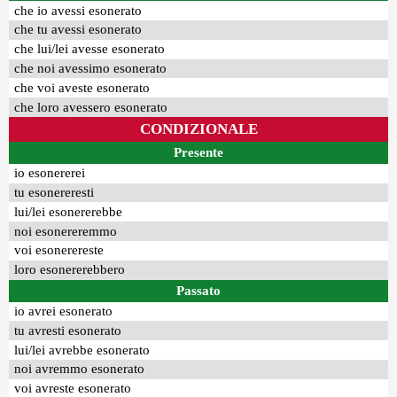
che io avessi esonerato
che tu avessi esonerato
che lui/lei avesse esonerato
che noi avessimo esonerato
che voi aveste esonerato
che loro avessero esonerato
CONDIZIONALE
Presente
io esonererei
tu esonereresti
lui/lei esonererebbe
noi esonereremmo
voi esonerereste
loro esonererebbero
Passato
io avrei esonerato
tu avresti esonerato
lui/lei avrebbe esonerato
noi avremmo esonerato
voi avreste esonerato