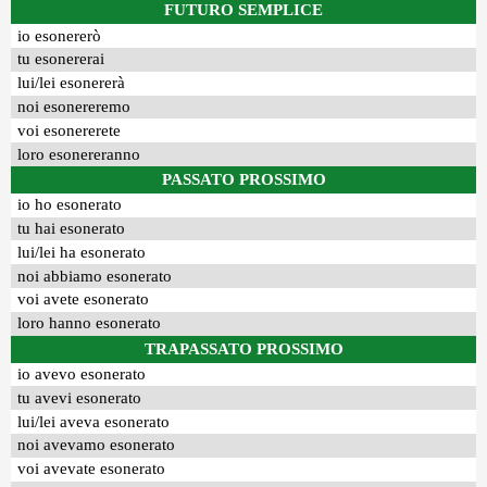
FUTURO SEMPLICE
io esonererò
tu esonererai
lui/lei esonererà
noi esonereremo
voi esonererete
loro esonereranno
PASSATO PROSSIMO
io ho esonerato
tu hai esonerato
lui/lei ha esonerato
noi abbiamo esonerato
voi avete esonerato
loro hanno esonerato
TRAPASSATO PROSSIMO
io avevo esonerato
tu avevi esonerato
lui/lei aveva esonerato
noi avevamo esonerato
voi avevate esonerato