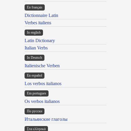
En français
Dictionnaire Latin
Verbes italiens
In english
Latin Dictionary
Italian Verbs
In Deutsch
Italienische Verben
En español
Los verbos italianos
Em portugues
Os verbos italianos
По русски
Итальянские глаголы
Στα ελληνικά