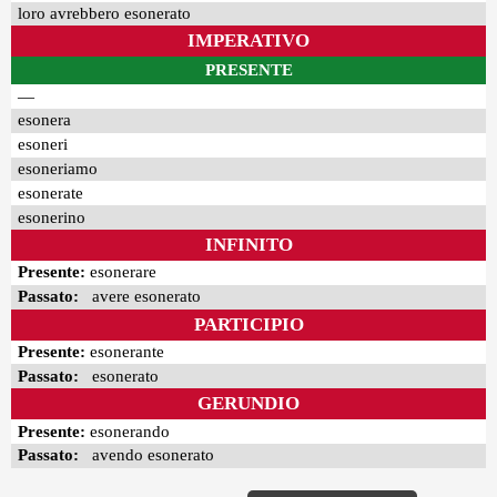
loro avrebbero esonerato
IMPERATIVO
PRESENTE
—
esonera
esoneri
esoneriamo
esonerate
esonerino
INFINITO
Presente:
esonerare
Passato:
avere esonerato
PARTICIPIO
Presente:
esonerante
Passato:
esonerato
GERUNDIO
Presente:
esonerando
Passato:
avendo esonerato