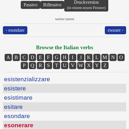
Druckversion
Passivo
Riflessivo
(in einem neuen Fenster)
weiter unten
‹ esondare
esorare ›
Browse the Italian verbs
A
B
C
D
E
F
G
H
I
J
K
L
M
N
O
P
Q
R
S
T
U
V
W
X
Y
Z
esistenzializzare
esistere
esistimare
esitare
esondare
esonerare