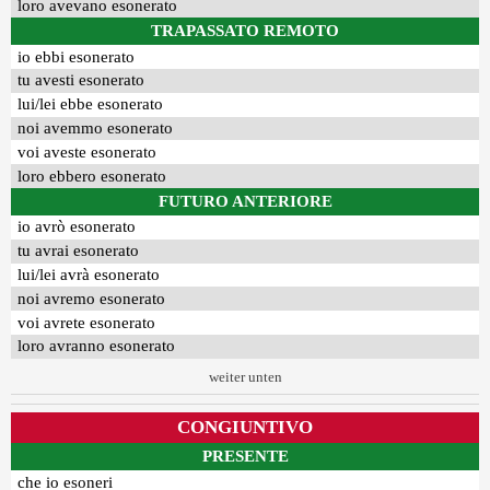
loro avevano esonerato
TRAPASSATO REMOTO
io ebbi esonerato
tu avesti esonerato
lui/lei ebbe esonerato
noi avemmo esonerato
voi aveste esonerato
loro ebbero esonerato
FUTURO ANTERIORE
io avrò esonerato
tu avrai esonerato
lui/lei avrà esonerato
noi avremo esonerato
voi avrete esonerato
loro avranno esonerato
weiter unten
CONGIUNTIVO
PRESENTE
che io esoneri