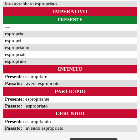
loro avrebbero espropriato
IMPERATIVO
PRESENTE
—
espropria
espropri
espropriamo
espropriate
esproprino
INFINITO
Presente:
espropriare
Passato:
avere espropriato
PARTICIPIO
Presente:
espropriante
Passato:
espropriato
GERUNDIO
Presente:
espropriando
Passato:
avendo espropriato