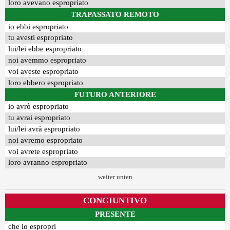
loro avevano espropriato
TRAPASSATO REMOTO
io ebbi espropriato
tu avesti espropriato
lui/lei ebbe espropriato
noi avemmo espropriato
voi aveste espropriato
loro ebbero espropriato
FUTURO ANTERIORE
io avrò espropriato
tu avrai espropriato
lui/lei avrà espropriato
noi avremo espropriato
voi avrete espropriato
loro avranno espropriato
weiter unten
CONGIUNTIVO
PRESENTE
che io espropri