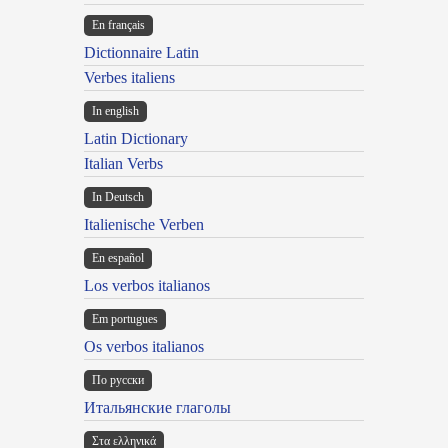
En français
Dictionnaire Latin
Verbes italiens
In english
Latin Dictionary
Italian Verbs
In Deutsch
Italienische Verben
En español
Los verbos italianos
Em portugues
Os verbos italianos
По русски
Итальянские глаголы
Στα ελληνικά