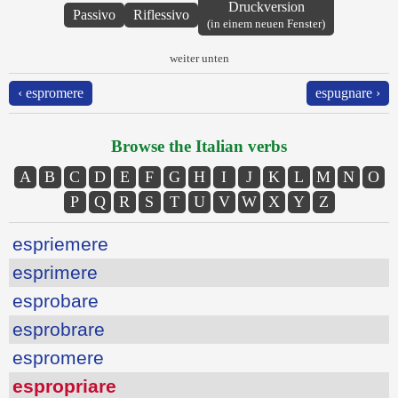
Druckversion
Passivo
Riflessivo
(in einem neuen Fenster)
weiter unten
‹ espromere
espugnare ›
Browse the Italian verbs
A
B
C
D
E
F
G
H
I
J
K
L
M
N
O
P
Q
R
S
T
U
V
W
X
Y
Z
espriemere
esprimere
esprobare
esprobrare
espromere
espropriare