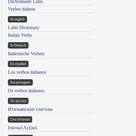
Dictionnaire Latin
Verbes italiens
In english
Latin Dictionary
Italian Verbs
In Deutsch
Italienische Verben
En español
Los verbos italianos
Em portugues
Os verbos italianos
По русски
Итальянские глаголы
Στα ελληνικά
Ιταλικό Λεξικό