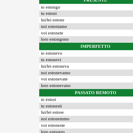
PRESENTE
io estongo
tu estoni
lui/lei estone
noi estoniamo
voi estonete
loro estongono
IMPERFETTO
io estonevo
tu estonevi
lui/lei estoneva
noi estonevamo
voi estonevate
loro estonevano
PASSATO REMOTO
io estosi
tu estonesti
lui/lei estose
noi estonemmo
voi estoneste
loro estosero