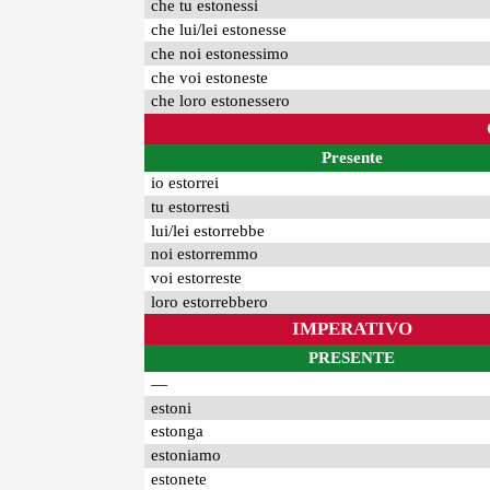
che tu estonessi
che lui/lei estonesse
che noi estonessimo
che voi estoneste
che loro estonessero
Presente
io estorrei
tu estorresti
lui/lei estorrebbe
noi estorremmo
voi estorreste
loro estorrebbero
IMPERATIVO
PRESENTE
—
estoni
estonga
estoniamo
estonete