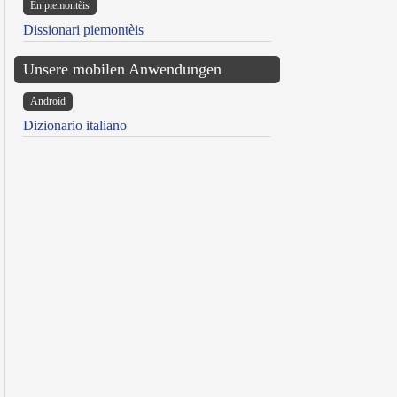
Ën piemontèis
Dissionari piemontèis
Unsere mobilen Anwendungen
Android
Dizionario italiano