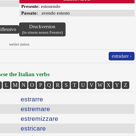
Presente:
estonendo
Passato:
avendo estosto
Druckversion
iflessivo
(in einem neuen Fenster)
weiter unten
estradare ›
se the Italian verbs
L
M
N
O
P
Q
R
S
T
U
V
W
X
Y
Z
estrarre
estremare
estremizzare
estricare