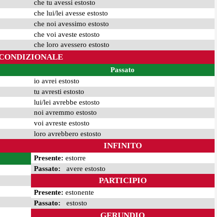
che tu avessi estosto
che lui/lei avesse estosto
che noi avessimo estosto
che voi aveste estosto
che loro avessero estosto
CONDIZIONALE
Passato
io avrei estosto
tu avresti estosto
lui/lei avrebbe estosto
noi avremmo estosto
voi avreste estosto
loro avrebbero estosto
INFINITO
Presente:
estorre
Passato:
avere estosto
PARTICIPIO
Presente:
estonente
Passato:
estosto
GERUNDIO