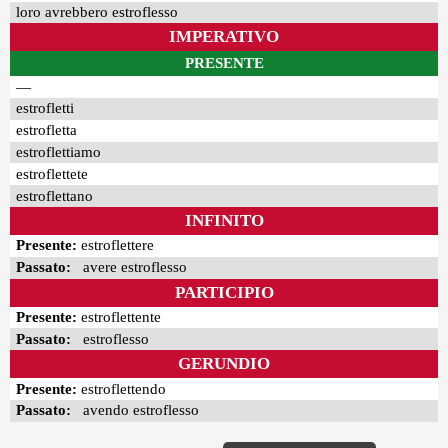
loro avrebbero estroflesso
IMPERATIVO
PRESENTE
—
estrofletti
estrofletta
estroflettiamo
estroflettete
estroflettano
INFINITO
Presente:
estroflettere
Passato:
avere estroflesso
PARTICIPIO
Presente:
estroflettente
Passato:
estroflesso
GERUNDIO
Presente:
estroflettendo
Passato:
avendo estroflesso