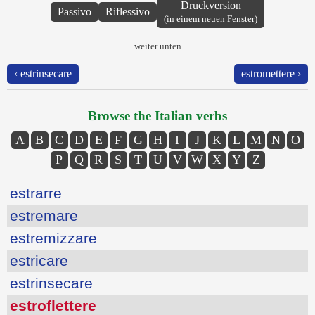
Druckversion
Passivo
Riflessivo
(in einem neuen Fenster)
weiter unten
‹ estrinsecare
estromettere ›
Browse the Italian verbs
A
B
C
D
E
F
G
H
I
J
K
L
M
N
O
P
Q
R
S
T
U
V
W
X
Y
Z
estrarre
estremare
estremizzare
estricare
estrinsecare
estroflettere