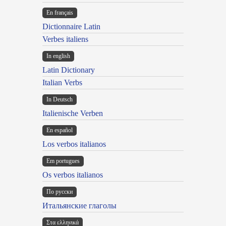
En français
Dictionnaire Latin
Verbes italiens
In english
Latin Dictionary
Italian Verbs
In Deutsch
Italienische Verben
En español
Los verbos italianos
Em portugues
Os verbos italianos
По русски
Итальянские глаголы
Στα ελληνικά