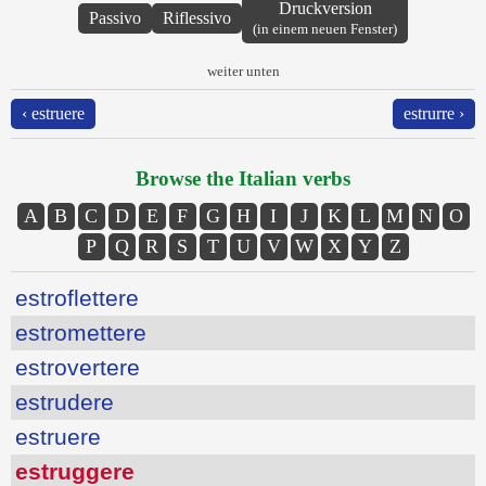
Druckversion
Passivo
Riflessivo
(in einem neuen Fenster)
weiter unten
‹ estruere
estrurre ›
Browse the Italian verbs
A
B
C
D
E
F
G
H
I
J
K
L
M
N
O
P
Q
R
S
T
U
V
W
X
Y
Z
estroflettere
estromettere
estrovertere
estrudere
estruere
estruggere