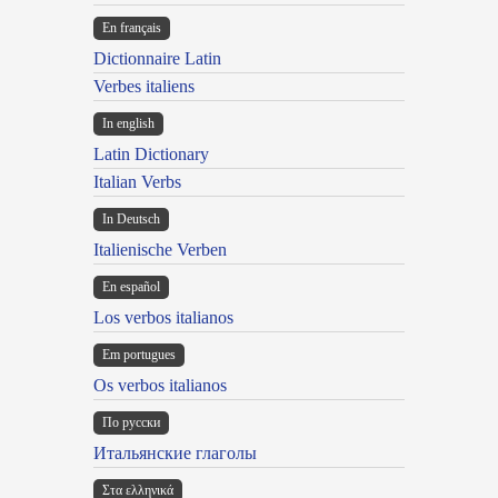
En français
Dictionnaire Latin
Verbes italiens
In english
Latin Dictionary
Italian Verbs
In Deutsch
Italienische Verben
En español
Los verbos italianos
Em portugues
Os verbos italianos
По русски
Итальянские глаголы
Στα ελληνικά