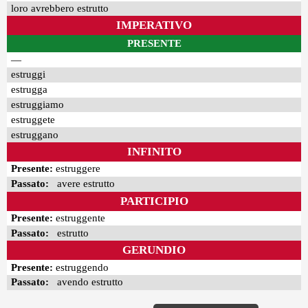
loro avrebbero estrutto
IMPERATIVO
PRESENTE
—
estruggi
estrugga
estruggiamo
estruggete
estruggano
INFINITO
Presente:
estruggere
Passato:
avere estrutto
PARTICIPIO
Presente:
estruggente
Passato:
estrutto
GERUNDIO
Presente:
estruggendo
Passato:
avendo estrutto