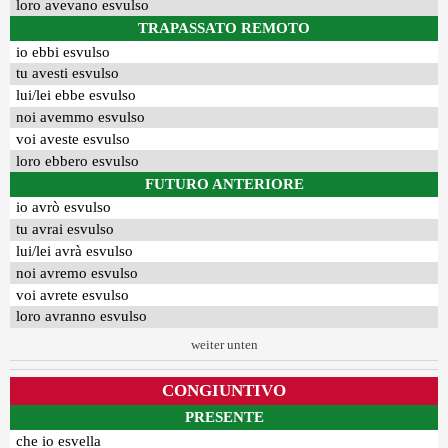
loro avevano esvulso
TRAPASSATO REMOTO
io ebbi esvulso
tu avesti esvulso
lui/lei ebbe esvulso
noi avemmo esvulso
voi aveste esvulso
loro ebbero esvulso
FUTURO ANTERIORE
io avrò esvulso
tu avrai esvulso
lui/lei avrà esvulso
noi avremo esvulso
voi avrete esvulso
loro avranno esvulso
weiter unten
CONGIUNTIVO
PRESENTE
che io esvella