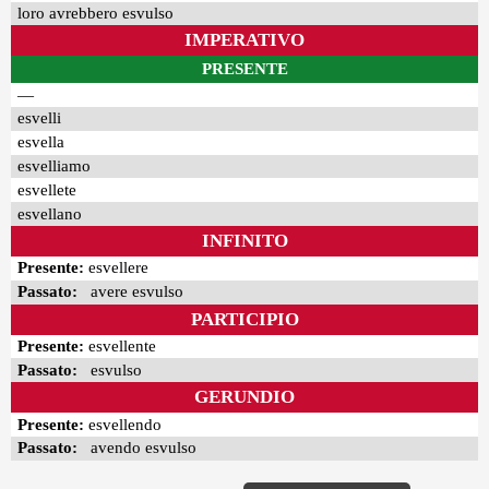
loro avrebbero esvulso
IMPERATIVO
PRESENTE
—
esvelli
esvella
esvelliamo
esvellete
esvellano
INFINITO
Presente:
esvellere
Passato:
avere esvulso
PARTICIPIO
Presente:
esvellente
Passato:
esvulso
GERUNDIO
Presente:
esvellendo
Passato:
avendo esvulso