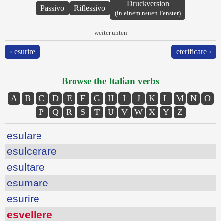
Druckversion
Passivo
Riflessivo
(in einem neuen Fenster)
weiter unten
‹ esurire
eterificare ›
Browse the Italian verbs
A
B
C
D
E
F
G
H
I
J
K
L
M
N
O
P
Q
R
S
T
U
V
W
X
Y
Z
esulare
esulcerare
esultare
esumare
esurire
esvellere