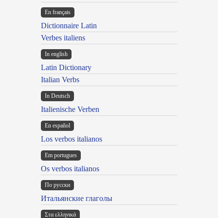
En français
Dictionnaire Latin
Verbes italiens
In english
Latin Dictionary
Italian Verbs
In Deutsch
Italienische Verben
En español
Los verbos italianos
Em portugues
Os verbos italianos
По русски
Итальянские глаголы
Στα ελληνικά