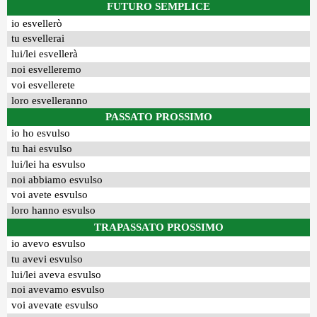
FUTURO SEMPLICE
io esvellerò
tu esvellerai
lui/lei esvellerà
noi esvelleremo
voi esvellerete
loro esvelleranno
PASSATO PROSSIMO
io ho esvulso
tu hai esvulso
lui/lei ha esvulso
noi abbiamo esvulso
voi avete esvulso
loro hanno esvulso
TRAPASSATO PROSSIMO
io avevo esvulso
tu avevi esvulso
lui/lei aveva esvulso
noi avevamo esvulso
voi avevate esvulso