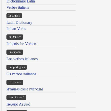
Dictionnaire Latin
Verbes italiens
In english
Latin Dictionary
Italian Verbs
In Deutsch
Italienische Verben
En español
Los verbos italianos
Em portugues
Os verbos italianos
По русски
Итальянские глаголы
Στα ελληνικά
Ιταλικό Λεξικό