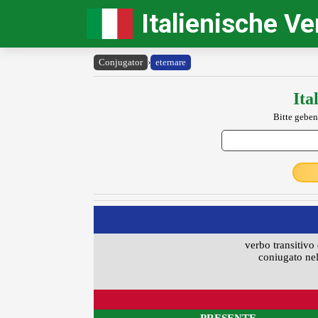
Italienische V
Conjugator
›
eternare
Ita
Bitte geben
verbo transitivo 
coniugato nel