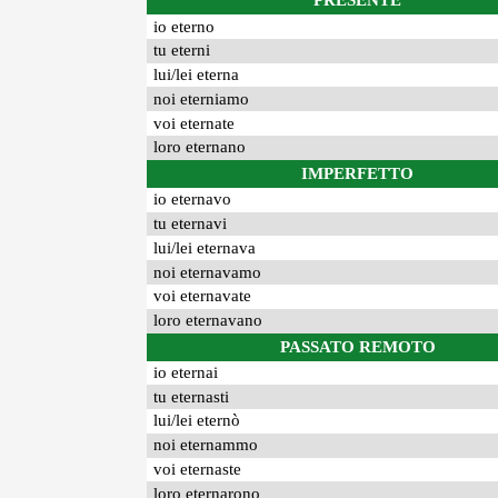
PRESENTE
io eterno
tu eterni
lui/lei eterna
noi eterniamo
voi eternate
loro eternano
IMPERFETTO
io eternavo
tu eternavi
lui/lei eternava
noi eternavamo
voi eternavate
loro eternavano
PASSATO REMOTO
io eternai
tu eternasti
lui/lei eternò
noi eternammo
voi eternaste
loro eternarono