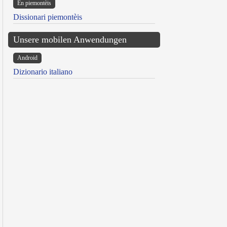
Ën piemontèis
Dissionari piemontèis
Unsere mobilen Anwendungen
Android
Dizionario italiano