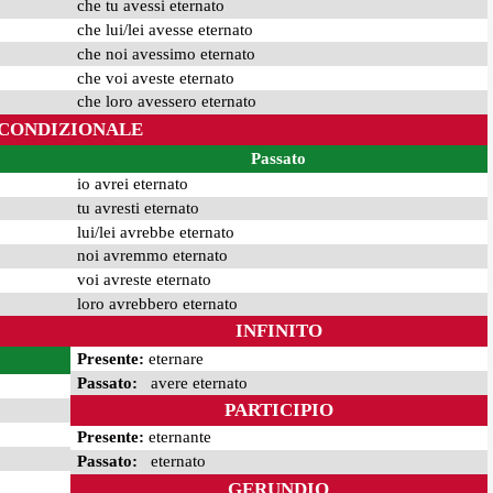
che tu avessi eternato
che lui/lei avesse eternato
che noi avessimo eternato
che voi aveste eternato
che loro avessero eternato
CONDIZIONALE
Passato
io avrei eternato
tu avresti eternato
lui/lei avrebbe eternato
noi avremmo eternato
voi avreste eternato
loro avrebbero eternato
INFINITO
Presente:
eternare
Passato:
avere eternato
PARTICIPIO
Presente:
eternante
Passato:
eternato
GERUNDIO