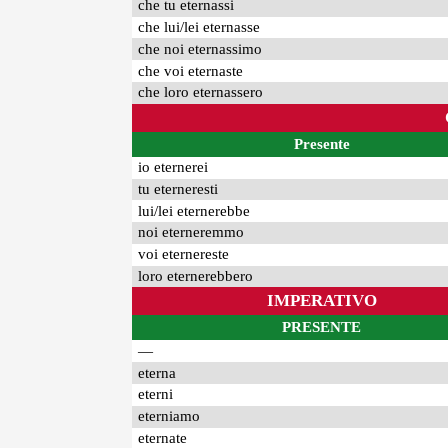
che tu eternassi
che lui/lei eternasse
che noi eternassimo
che voi eternaste
che loro eternassero
Presente
io eternerei
tu eterneresti
lui/lei eternerebbe
noi eterneremmo
voi eternereste
loro eternerebbero
IMPERATIVO
PRESENTE
—
eterna
eterni
eterniamo
eternate