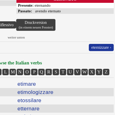
Presente:
eternando
Passato:
avendo eternato
Druckversion
iflessivo
(in einem neuen Fenster)
weiter unten
eternizzare ›
se the Italian verbs
L
M
N
O
P
Q
R
S
T
U
V
W
X
Y
Z
etimare
etimologizzare
etossilare
etternare