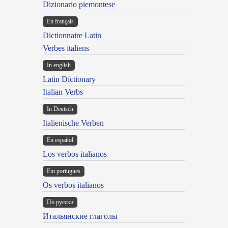
Dizionario piemontese
En français
Dictionnaire Latin
Verbes italiens
In english
Latin Dictionary
Italian Verbs
In Deutsch
Italienische Verben
En español
Los verbos italianos
Em portugues
Os verbos italianos
По русски
Итальянские глаголы