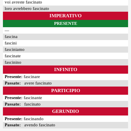
voi avreste fascinato
loro avrebbero fascinato
IMPERATIVO
PRESENTE
—
fascina
fascini
fasciniamo
fascinate
fascinino
INFINITO
Presente:
fascinare
Passato:
avere fascinato
PARTICIPIO
Presente:
fascinante
Passato:
fascinato
GERUNDIO
Presente:
fascinando
Passato:
avendo fascinato