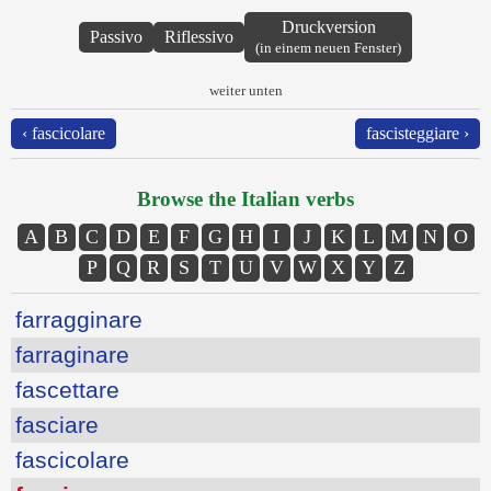
Druckversion
Passivo
Riflessivo
(in einem neuen Fenster)
weiter unten
‹ fascicolare
fascisteggiare ›
Browse the Italian verbs
A
B
C
D
E
F
G
H
I
J
K
L
M
N
O
P
Q
R
S
T
U
V
W
X
Y
Z
farragginare
farraginare
fascettare
fasciare
fascicolare