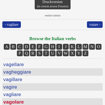
Druckversion
(in einem neuen Fenster)
weiter unten
‹ vagliare
vaiare ›
Browse the Italian verbs
A
B
C
D
E
F
G
H
I
J
K
L
M
N
O
P
Q
R
S
T
U
V
W
X
Y
Z
vagellare
vagheggiare
vagillare
vagire
vagliare
vagolare