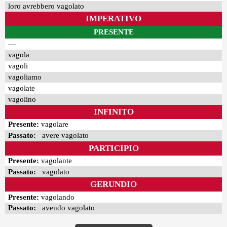
loro avrebbero vagolato
IMPERATIVO
PRESENTE
—
vagola
vagoli
vagoliamo
vagolate
vagolino
INFINITO
Presente:
vagolare
Passato:
avere vagolato
PARTICIPIO
Presente:
vagolante
Passato:
vagolato
GERUNDIO
Presente:
vagolando
Passato:
avendo vagolato