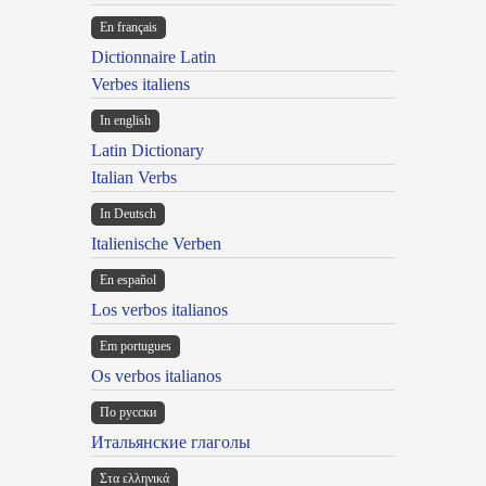
En français
Dictionnaire Latin
Verbes italiens
In english
Latin Dictionary
Italian Verbs
In Deutsch
Italienische Verben
En español
Los verbos italianos
Em portugues
Os verbos italianos
По русски
Итальянские глаголы
Στα ελληνικά